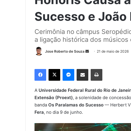
Sucesso e João 
Cerimônia no câmpus Seropédic
a ligação histórica dos músicos
Jose Roberto de Souza
M
21 de maio de 2026
a
n
Facebook
X
Messenger
Compartilhar via e-mail
Imprimir
d
e
u
A
Universidade Federal Rural do Rio de Janei
m
Extensão (Proext)
, a solenidade de concessão
e
banda
Os Paralamas do Sucesso
— Herbert Vi
-
Fera
, no dia 9 de junho.
m
a
i