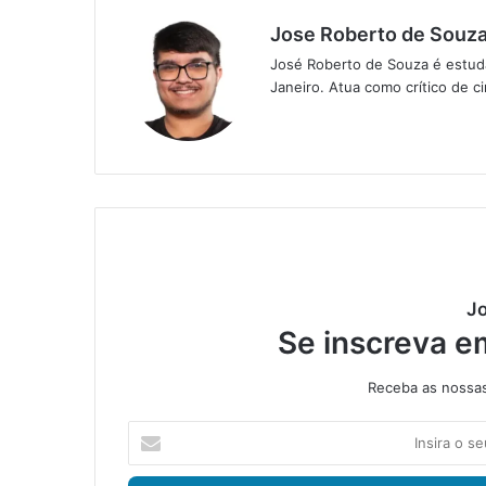
Jose Roberto de Souz
José Roberto de Souza é estuda
Janeiro. Atua como crítico de ci
Jo
Se inscreva e
Receba as nossas 
I
n
s