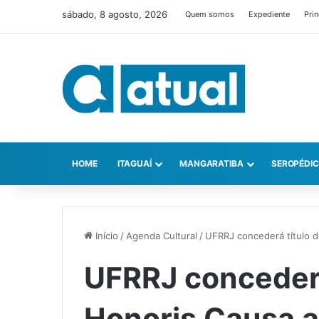
sábado, 8 agosto, 2026
Quem somos
Expediente
Prin
HOME
ITAGUAÍ
MANGARATIBA
SEROPÉDI
Início
/
Agenda Cultural
/
UFRRJ concederá título d
UFRRJ concederá
Honoris Causa a