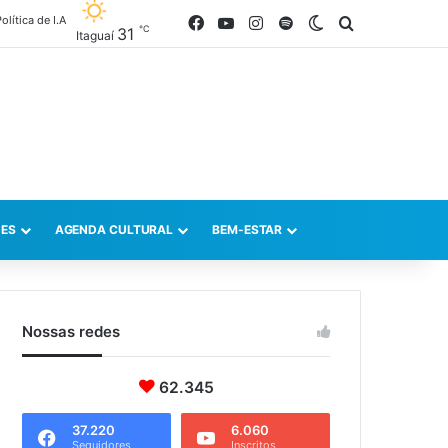
olítica de I.A
Facebook
YouTube
Instagram
Spotify
Switch skin
Procurar po
℃
31
Itaguaí
ES
AGENDA CULTURAL
BEM-ESTAR
Nossas redes
62.345
37.220
6.060
Seguidores
Inscritos