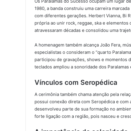
Os Paralamas do Sucesso ocupam um lugar de d
1980, a banda construiu uma carreira marcada 
com diferentes gerações. Herbert Vianna, Bi R
própria ao unir rock, reggae, ska e elementos
atravessaram décadas e consolidou uma trajetó
A homenagem também alcança João Fera, músi
especialistas o consideram o “quarto Paralama
participou de gravações, shows e momentos dec
teclados ampliou a sonoridade dos Paralamas e
Vínculos com Seropédica
A cerimônia também chama atenção pela relação
possui conexão direta com Seropédica e com a
desenvolveu parte de sua formação no ambien
forte ligação com a região, pois nasceu e cre