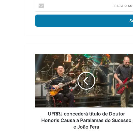
I
n
s
i
r
a
o
s
e
U
u
F
e
R
n
R
d
J
e
c
r
o
e
n
ç
c
o
e
UFRRJ concederá título de Doutor
d
d
Honoris Causa a Paralamas do Sucesso
e
e
e João Fera
e
r