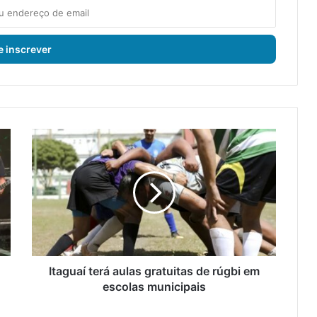
I
t
a
g
u
a
í
t
e
r
Itaguaí terá aulas gratuitas de rúgbi em
á
escolas municipais
a
u