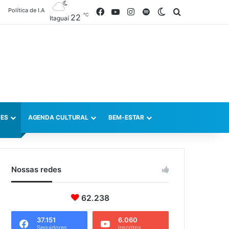
Política de I.A
Facebook
YouTube
Instagram
Spotify
Switch skin
Procurar po
℃
22
Itaguaí
ES
AGENDA CULTURAL
BEM-ESTAR
Nossas redes
62.238
37.151
6.060
Seguidores
Inscritos