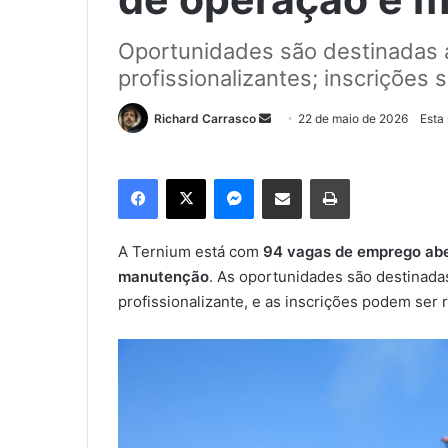
Oportunidades são destinadas a
profissionalizantes; inscrições
Richard Carrasco
M
22 de maio de 2026
Esta
a
n
Facebook
X
Messenger
Compartilhar via e-mail
Imprimir
d
e
u
A Ternium está com
94 vagas de emprego ab
m
manutenção
. As oportunidades são destinada
e
profissionalizante, e as inscrições podem ser 
-
m
a
i
l