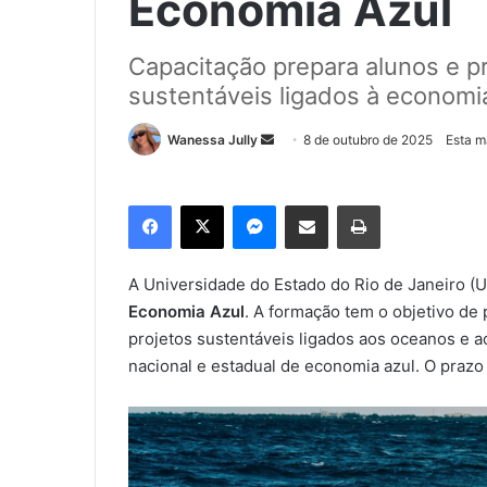
Economia Azul
Capacitação prepara alunos e pr
sustentáveis ligados à economi
Wanessa Jully
M
8 de outubro de 2025
Esta m
a
n
Facebook
X
Messenger
Compartilhar via e-mail
Imprimir
d
e
u
A Universidade do Estado do Rio de Janeiro (U
m
Economia Azul
. A formação tem o objetivo de
e
projetos sustentáveis ligados aos oceanos e a
-
nacional e estadual de economia azul. O prazo
m
a
i
l