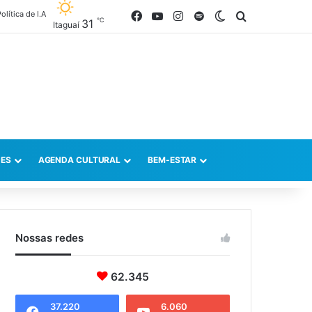
olítica de I.A
Facebook
YouTube
Instagram
Spotify
Switch skin
Procurar po
℃
31
Itaguaí
ES
AGENDA CULTURAL
BEM-ESTAR
Nossas redes
62.345
37.220
6.060