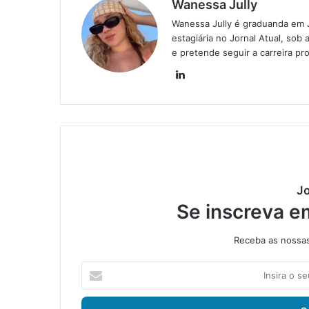
Wanessa Jully
Wanessa Jully é graduanda em 
estagiária no Jornal Atual, sob 
e pretende seguir a carreira pro
Lin
ke
din
Jo
Se inscreva e
Receba as nossas 
I
n
s