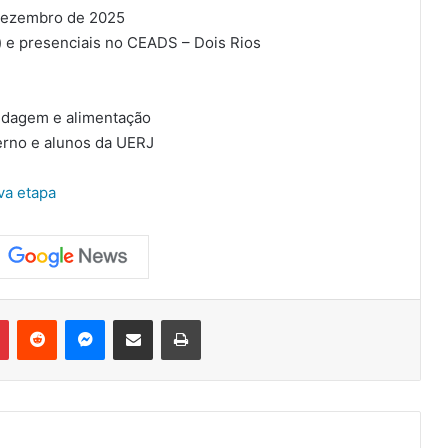
dezembro de 2025
) e presenciais no CEADS – Dois Rios
edagem e alimentação
terno e alunos da UERJ
va etapa
Pinterest
Reddit
Messenger
Compartilhar via e-mail
Imprimir