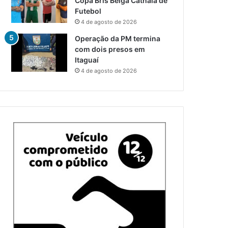
Copa Bris Belga Cathala de
Futebol
4 de agosto de 2026
Operação da PM termina
com dois presos em
Itaguaí
4 de agosto de 2026