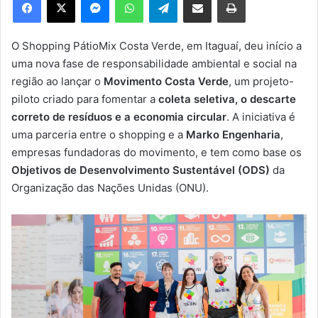
u
m
e
O Shopping PátioMix Costa Verde, em Itaguaí, deu início a
-
uma nova fase de responsabilidade ambiental e social na
m
região ao lançar o
Movimento Costa Verde
, um projeto-
a
piloto criado para fomentar a
coleta seletiva, o descarte
i
correto de resíduos e a economia circular
. A iniciativa é
l
uma parceria entre o shopping e a
Marko Engenharia
,
empresas fundadoras do movimento, e tem como base os
Objetivos de Desenvolvimento Sustentável (ODS)
da
Organização das Nações Unidas (ONU).