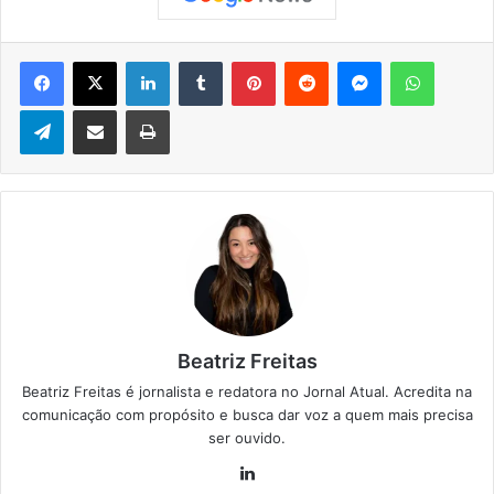
Facebook
X
Linkedin
Tumblr
Pinterest
Reddit
Messenger
WhatsApp
Telegram
Compartilhar via e-mail
Imprimir
Beatriz Freitas
Beatriz Freitas é jornalista e redatora no Jornal Atual. Acredita na
comunicação com propósito e busca dar voz a quem mais precisa
ser ouvido.
Lin