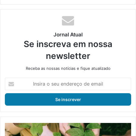
ke
din
Jornal Atual
Se inscreva em nossa
newsletter
Receba as nossas notícias e fique atualizado
I
n
s
i
r
a
o
s
P
e
r