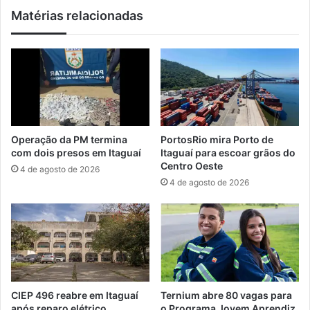
a
u
Matérias relacionadas
n
r
ç
s
a
o
n
s
o
o
v
b
a
r
e
e
t
E
Operação da PM termina
PortosRio mira Porto de
a
c
com dois presos em Itaguaí
Itaguaí para escoar grãos do
p
o
Centro Oeste
4 de agosto de 2026
a
n
4 de agosto de 2026
o
m
i
a
A
z
u
l
CIEP 496 reabre em Itaguaí
Ternium abre 80 vagas para
após reparo elétrico
o Programa Jovem Aprendiz