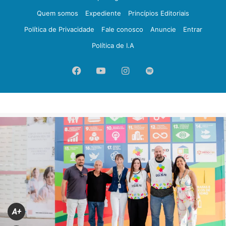
Quem somos
Expediente
Princípios Editoriais
Política de Privacidade
Fale conosco
Anuncie
Entrar
Política de I.A
Facebook
YouTube
Instagram
Spotify
A+