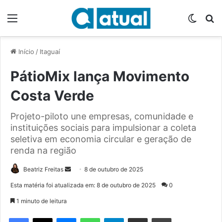
Menu
Switch
P
Início
/
Itaguaí
PátioMix lança Movimento
Costa Verde
Projeto-piloto une empresas, comunidade e
instituições sociais para impulsionar a coleta
seletiva em economia circular e geração de
renda na região
Beatriz Freitas
M
8 de outubro de 2025
a
Esta matéria foi atualizada em: 8 de outubro de 2025
0
n
1 minuto de leitura
d
e
Facebook
X
Messenger
WhatsApp
Telegram
Compartilhar via e-mail
Imprimir