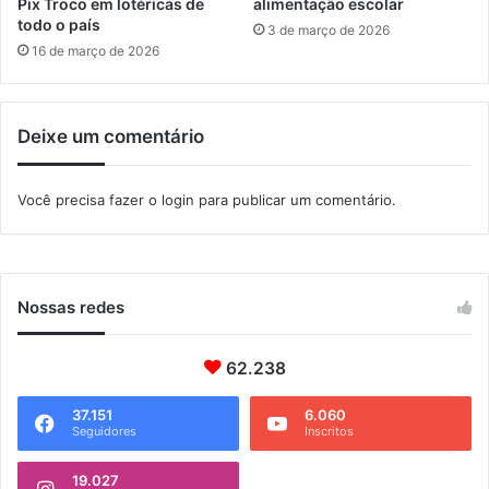
Pix Troco em lotéricas de
alimentação escolar
m
todo o país
3 de março de 2026
I
16 de março de 2026
t
a
g
Deixe um comentário
u
a
í
Você precisa fazer o
login
para publicar um comentário.
Nossas redes
62.238
37.151
6.060
Seguidores
Inscritos
19.027