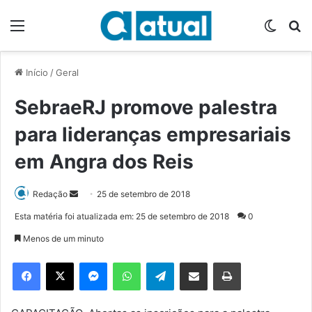
Menu
Switch
P
Início
/
Geral
SebraeRJ promove palestra
para lideranças empresariais
em Angra dos Reis
Redação
M
25 de setembro de 2018
a
Esta matéria foi atualizada em: 25 de setembro de 2018
0
n
Menos de um minuto
d
e
Facebook
X
Messenger
WhatsApp
Telegram
Compartilhar via e-mail
Imprimir
u
m
e