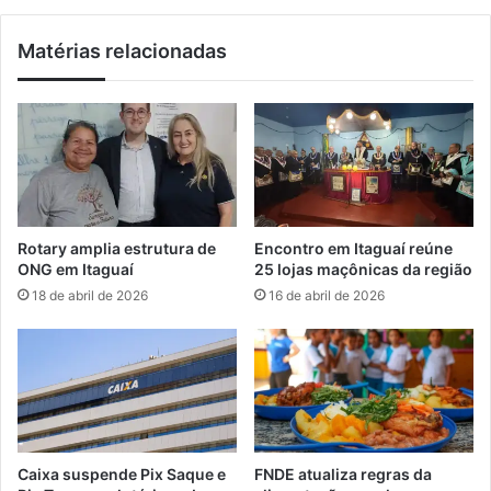
o
x
n
a
Matérias relacionadas
t
u
r
m
a
m
o
o
t
r
r
t
á
o
f
e
i
m
Rotary amplia estrutura de
Encontro em Itaguaí reúne
c
I
ONG em Itaguaí
25 lojas maçônicas da região
o
t
18 de abril de 2026
16 de abril de 2026
d
a
e
g
d
u
r
a
o
í
g
a
s
Caixa suspende Pix Saque e
FNDE atualiza regras da
e