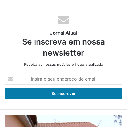
bsi
ce
ke
uT
tag
te
bo
din
ub
ra
ok
e
m
Jornal Atual
Se inscreva em nossa
newsletter
Receba as nossas notícias e fique atualizado
I
n
s
i
r
a
o
s
P
e
o