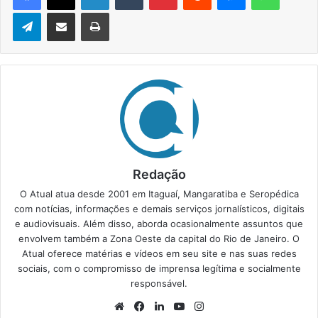
Telegram
Compartilhar via e-mail
Imprimir
Redação
O Atual atua desde 2001 em Itaguaí, Mangaratiba e Seropédica
com notícias, informações e demais serviços jornalísticos, digitais
e audiovisuais. Além disso, aborda ocasionalmente assuntos que
envolvem também a Zona Oeste da capital do Rio de Janeiro. O
Atual oferece matérias e vídeos em seu site e nas suas redes
sociais, com o compromisso de imprensa legítima e socialmente
responsável.
We
Fa
Lin
Yo
Ins