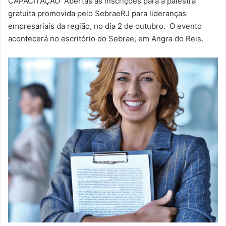
CAPACITAÇÃO Abertas as inscrições para a palestra
-
gratuita promovida pelo SebraeRJ para lideranças
m
empresariais da região, no dia 2 de outubro. O evento
a
acontecerá no escritório do Sebrae, em Angra do Reis.
i
l