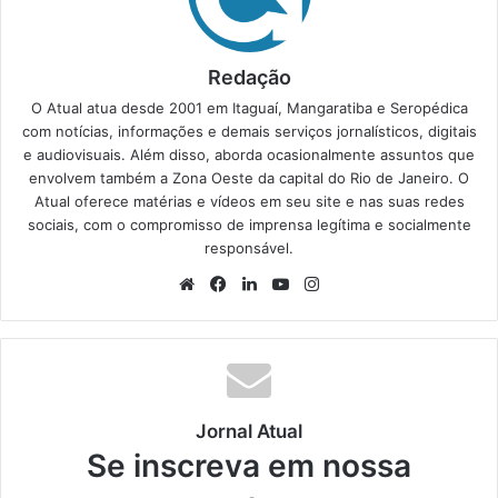
Redação
O Atual atua desde 2001 em Itaguaí, Mangaratiba e Seropédica
com notícias, informações e demais serviços jornalísticos, digitais
e audiovisuais. Além disso, aborda ocasionalmente assuntos que
envolvem também a Zona Oeste da capital do Rio de Janeiro. O
Atual oferece matérias e vídeos em seu site e nas suas redes
sociais, com o compromisso de imprensa legítima e socialmente
responsável.
We
Fa
Lin
Yo
Ins
bsi
ce
ke
uT
tag
te
bo
din
ub
ra
ok
e
m
Jornal Atual
Se inscreva em nossa