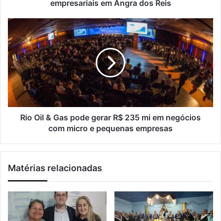
o
o
empresariais em Angra dos Reis
d
m
e
o
R
e
v
i
m
e
o
a
p
O
i
a
i
l
l
l
e
&
s
G
t
a
r
s
Rio Oil & Gas pode gerar R$ 235 mi em negócios
a
p
com micro e pequenas empresas
p
o
a
d
r
e
Matérias relacionadas
a
g
l
e
i
r
d
a
e
r
r
R