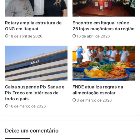
a
$
n
2
ç
3
Rotary amplia estrutura de
Encontro em Itaguaí reúne
a
5
ONG em Itaguaí
25 lojas maçônicas da região
s
m
18 de abril de 2026
16 de abril de 2026
e
i
m
e
p
m
r
n
e
e
s
g
a
ó
r
c
Caixa suspende Pix Saque e
FNDE atualiza regras da
i
i
Pix Troco em lotéricas de
alimentação escolar
a
o
todo o país
3 de março de 2026
i
s
16 de março de 2026
s
c
e
o
m
m
A
Deixe um comentário
m
n
i