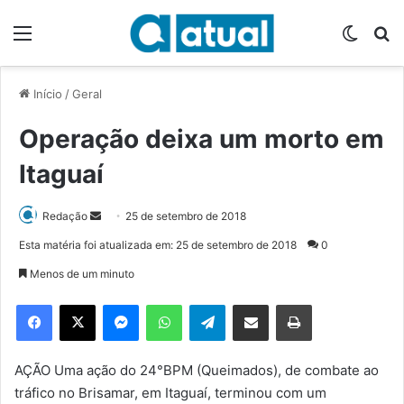
Menu
Switch
P
Início
/
Geral
Operação deixa um morto em
Itaguaí
Redação
M
25 de setembro de 2018
a
Esta matéria foi atualizada em: 25 de setembro de 2018
0
n
Menos de um minuto
d
e
Facebook
X
Messenger
WhatsApp
Telegram
Compartilhar via e-mail
Imprimir
u
m
e
AÇÃO Uma ação do 24°BPM (Queimados), de combate ao
-
tráfico no Brisamar, em Itaguaí, terminou com um