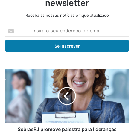
newsletter
Receba as nossas notícias e fique atualizado
I
n
s
i
r
a
o
s
S
e
e
u
b
e
r
n
a
d
e
e
R
r
J
e
p
ç
r
SebraeRJ promove palestra para lideranças