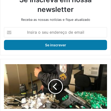
newsletter
Receba as nossas notícias e fique atualizado
I
n
s
i
r
a
o
s
O
e
p
u
e
e
r
n
a
d
ç
e
ã
r
o
e
d