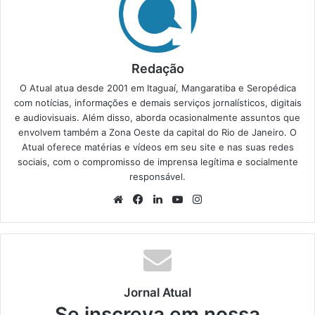
Redação
O Atual atua desde 2001 em Itaguaí, Mangaratiba e Seropédica
com notícias, informações e demais serviços jornalísticos, digitais
e audiovisuais. Além disso, aborda ocasionalmente assuntos que
envolvem também a Zona Oeste da capital do Rio de Janeiro. O
Atual oferece matérias e vídeos em seu site e nas suas redes
sociais, com o compromisso de imprensa legítima e socialmente
responsável.
We
Fa
Lin
Yo
Ins
bsi
ce
ke
uT
tag
te
bo
din
ub
ra
ok
e
m
Jornal Atual
Se inscreva em nossa