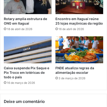
q
u
e
l
Rotary amplia estrutura de
Encontro em Itaguaí reúne
e
ONG em Itaguaí
25 lojas maçônicas da região
v
18 de abril de 2026
16 de abril de 2026
a
p
a
r
t
i
c
i
Caixa suspende Pix Saque e
FNDE atualiza regras da
p
Pix Troco em lotéricas de
alimentação escolar
a
todo o país
3 de março de 2026
n
16 de março de 2026
t
e
s
Deixe um comentário
a
c