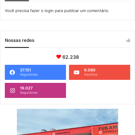
o
Você precisa fazer o
login
para publicar um comentário.
m
p
e
t
i
Nossas redes
r
e
m
62.238
n
o
37.151
6.060
Seguidores
Inscritos
R
e
i
19.027
Seguidores
n
o
U
n
i
d
o