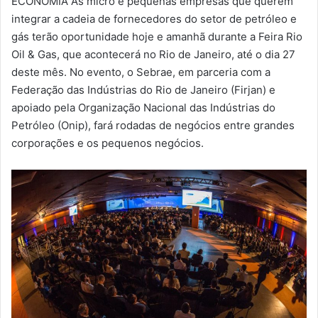
ECONOMIA As micro e pequenas empresas que querem
-
integrar a cadeia de fornecedores do setor de petróleo e
m
gás terão oportunidade hoje e amanhã durante a Feira Rio
a
Oil & Gas, que acontecerá no Rio de Janeiro, até o dia 27
i
deste mês. No evento, o Sebrae, em parceria com a
l
Federação das Indústrias do Rio de Janeiro (Firjan) e
apoiado pela Organização Nacional das Indústrias do
Petróleo (Onip), fará rodadas de negócios entre grandes
corporações e os pequenos negócios.