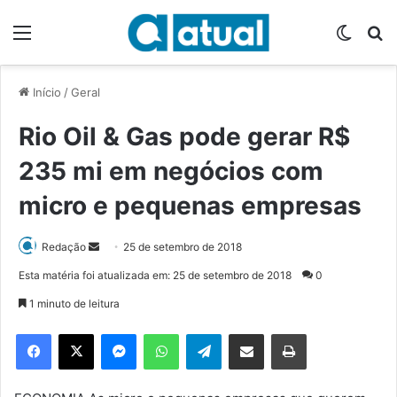
Menu
Switch
P
Início
/
Geral
Rio Oil & Gas pode gerar R$
235 mi em negócios com
micro e pequenas empresas
Redação
M
25 de setembro de 2018
a
Esta matéria foi atualizada em: 25 de setembro de 2018
0
n
1 minuto de leitura
d
e
Facebook
X
Messenger
WhatsApp
Telegram
Compartilhar via e-mail
Imprimir
u
m
e