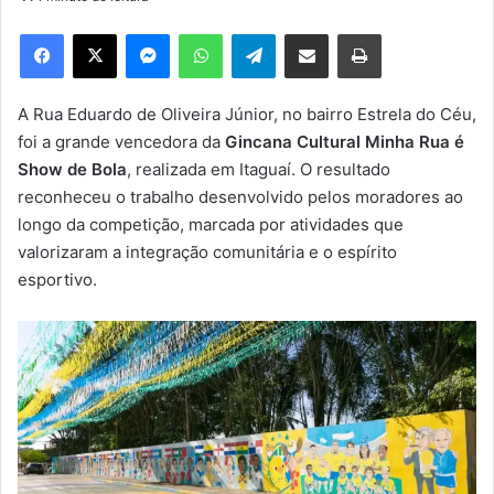
d
e
Facebook
X
Messenger
WhatsApp
Telegram
Compartilhar via e-mail
Imprimir
u
m
e
A Rua Eduardo de Oliveira Júnior, no bairro Estrela do Céu,
-
foi a grande vencedora da
Gincana Cultural Minha Rua é
m
Show de Bola
, realizada em Itaguaí. O resultado
a
reconheceu o trabalho desenvolvido pelos moradores ao
i
longo da competição, marcada por atividades que
l
valorizaram a integração comunitária e o espírito
esportivo.