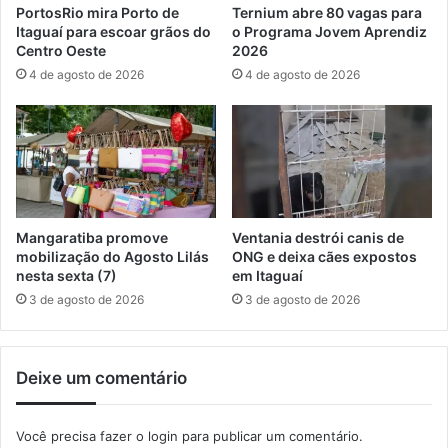
a
PortosRio mira Porto de
Ternium abre 80 vagas para
s
p
Itaguaí para escoar grãos do
o Programa Jovem Aprendiz
o
r
Centro Oeste
2026
s
o
4 de agosto de 2026
4 de agosto de 2026
g
j
r
e
a
t
t
o
u
p
i
e
t
d
o
a
Mangaratiba promove
Ventania destrói canis de
s
g
mobilização do Agosto Lilás
ONG e deixa cães expostos
ó
nesta sexta (7)
em Itaguaí
g
3 de agosto de 2026
3 de agosto de 2026
i
c
o
Deixe um comentário
e
m
o
Você precisa fazer o
login
para publicar um comentário.
b