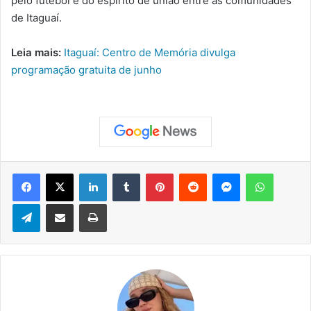
pelo futebol e do espírito de união entre as comunidades
de Itaguaí.
Leia mais:
Itaguaí: Centro de Memória divulga
programação gratuita de junho
Facebook
X
Linkedin
Tumblr
Pinterest
Reddit
Messenger
WhatsApp
Telegram
Compartilhar via e-mail
Imprimir