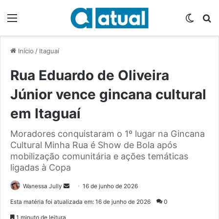
Menu
Switch
P
Início
/
Itaguaí
Rua Eduardo de Oliveira
Júnior vence gincana cultural
em Itaguaí
Moradores conquistaram o 1º lugar na Gincana
Cultural Minha Rua é Show de Bola após
mobilização comunitária e ações temáticas
ligadas à Copa
Wanessa Jully
M
16 de junho de 2026
a
Esta matéria foi atualizada em: 16 de junho de 2026
0
n
1 minuto de leitura