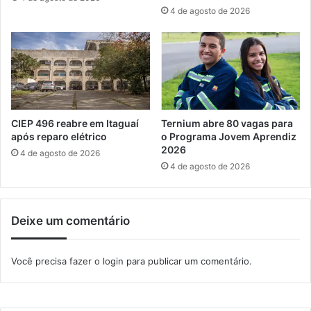
a
c
4 de agosto de 2026
c
e
u
m
l
,
t
m
u
a
r
s
a
r
l
e
CIEP 496 reabre em Itaguaí
Ternium abre 80 vagas para
e
p
após reparo elétrico
o Programa Jovem Aprendiz
m
r
2026
4 de agosto de 2026
I
e
4 de agosto de 2026
t
s
a
e
g
n
Deixe um comentário
u
t
a
a
í
ç
Você precisa fazer o
login
para publicar um comentário.
ã
o
s
e