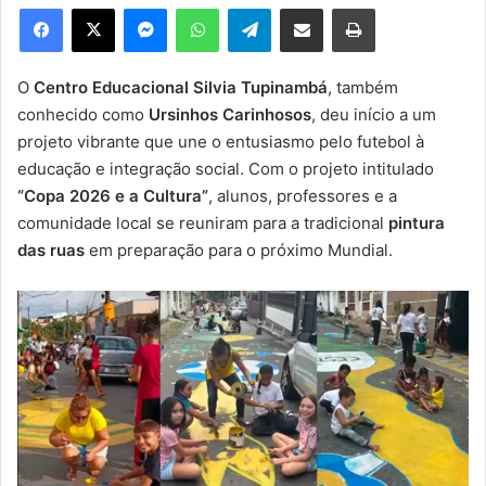
e
Facebook
X
Messenger
WhatsApp
Telegram
Compartilhar via e-mail
Imprimir
u
m
e
O
Centro Educacional Silvia Tupinambá
, também
-
conhecido como
Ursinhos Carinhosos
, deu início a um
m
projeto vibrante que une o entusiasmo pelo futebol à
a
educação e integração social. Com o projeto intitulado
i
“Copa 2026 e a Cultura”
, alunos, professores e a
l
comunidade local se reuniram para a tradicional
pintura
das ruas
em preparação para o próximo Mundial.