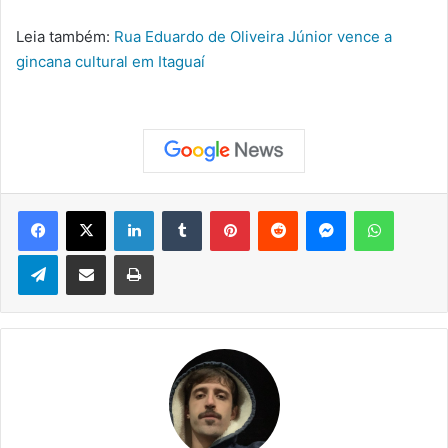
Leia também:
Rua Eduardo de Oliveira Júnior vence a
gincana cultural em Itaguaí
Facebook
X
Linkedin
Tumblr
Pinterest
Reddit
Messenger
WhatsApp
Telegram
Compartilhar via e-mail
Imprimir