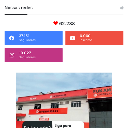
g
Nossas redes
u
e
62.238
b
a
i
37.151
6.060
Seguidores
Inscritos
x
a
19.027
Seguidores