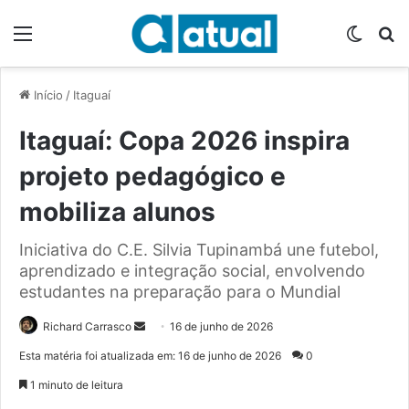
Menu
Switch
P
Início
/
Itaguaí
Itaguaí: Copa 2026 inspira
projeto pedagógico e
mobiliza alunos
Iniciativa do C.E. Silvia Tupinambá une futebol,
aprendizado e integração social, envolvendo
estudantes na preparação para o Mundial
Richard Carrasco
M
16 de junho de 2026
a
Esta matéria foi atualizada em: 16 de junho de 2026
0
n
1 minuto de leitura
d