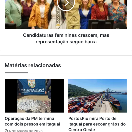
i
e
i
l
i
d
r
a
a
t
J
u
ú
r
Candidaturas femininas crescem, mas
n
a
representação segue baixa
i
s
o
f
r
e
Matérias relacionadas
v
m
e
i
n
n
c
i
e
n
g
a
i
s
n
c
c
r
Operação da PM termina
PortosRio mira Porto de
a
e
com dois presos em Itaguaí
Itaguaí para escoar grãos do
n
s
Centro Oeste
4 de agosto de 2026