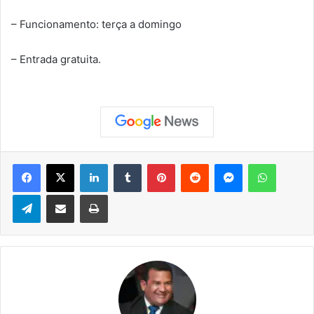
– Funcionamento: terça a domingo
– Entrada gratuita.
Facebook
X
Linkedin
Tumblr
Pinterest
Reddit
Messenger
WhatsApp
Telegram
Compartilhar via e-mail
Imprimir