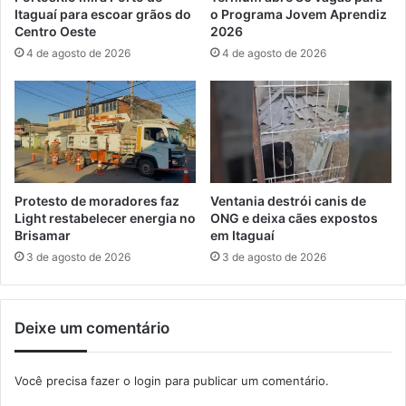
a
u
Itaguaí para escoar grãos do
o Programa Jovem Aprendiz
l
e
Centro Oeste
2026
e
o
4 de agosto de 2026
4 de agosto de 2026
a
f
q
e
u
r
e
e
c
c
e
e
e
p
c
a
Protesto de moradores faz
Ventania destrói canis de
o
s
Light restabelecer energia no
ONG e deixa cães expostos
n
s
Brisamar
em Itaguaí
o
a
3 de agosto de 2026
3 de agosto de 2026
m
g
i
e
a
n
Deixe um comentário
s
a
d
Você precisa fazer o
login
para publicar um comentário.
o
a