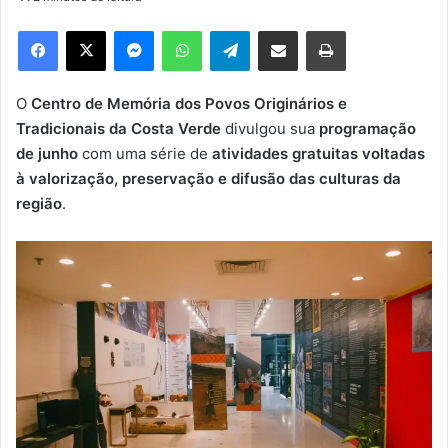
d
e
Facebook
X
Messenger
WhatsApp
Telegram
Compartilhar via e-mail
Imprimir
u
m
e
O
Centro de Memória dos Povos Originários e
-
Tradicionais da Costa Verde
divulgou sua
programação
m
de junho
com uma série de
atividades gratuitas voltadas
a
à valorização, preservação e difusão das culturas da
i
região
.
l