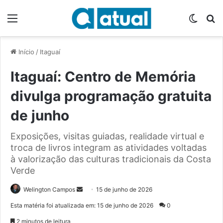
Menu
Switch
P
Início
/
Itaguaí
Itaguaí: Centro de Memória
divulga programação gratuita
de junho
Exposições, visitas guiadas, realidade virtual e
troca de livros integram as atividades voltadas
à valorização das culturas tradicionais da Costa
Verde
Welington Campos
M
15 de junho de 2026
a
Esta matéria foi atualizada em: 15 de junho de 2026
0
n
2 minutos de leitura