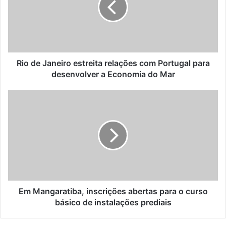
n
e
d
J
e
a
r
n
e
e
ç
i
Rio de Janeiro estreita relações com Portugal para
o
r
desenvolver a Economia do Mar
d
o
e
e
E
e
s
m
m
t
M
a
r
a
i
e
n
l
i
g
t
a
a
r
r
a
e
t
Em Mangaratiba, inscrições abertas para o curso
l
i
básico de instalações prediais
a
b
ç
a