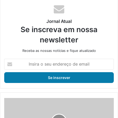
ok
e
m
Jornal Atual
Se inscreva em nossa
newsletter
Receba as nossas notícias e fique atualizado
I
n
s
i
r
a
o
s
R
e
i
u
o
e
d