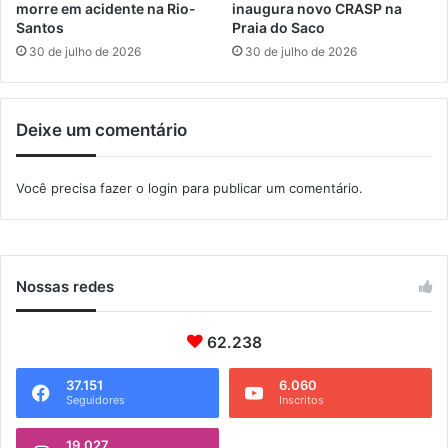
e
a
morre em acidente na Rio-
inaugura novo CRASP na
n
o
Santos
Praia do Saco
v
c
30 de julho de 2026
30 de julho de 2026
o
u
l
r
v
s
Deixe um comentário
e
o
r
b
a
á
Você precisa fazer o
login
para publicar um comentário.
E
s
c
i
o
c
n
o
o
d
Nossas redes
m
e
i
i
a
62.238
n
d
s
o
t
37.151
6.060
Seguidores
Inscritos
M
a
a
l
r
19.027
a