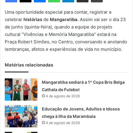
m
e
Uma oportunidade especial para contar, registrar e
-
celebrar
histórias
de
Mangaratiba.
Assim vai ser o dia 23
m
de junho (quinta-feira), quando a equipe do projeto
a
cultural “Vivências e Memória Mangaratiba” estará na
i
Praça Robert Simões, no Centro, conversando e anotando
l
lembranças, afetos e experiências de vida no município.
Matérias relacionadas
Mangaratiba sediará a 1ª Copa Bris Belga
Cathala de Futebol
4 de agosto de 2026
Educação de Jovens, Adultos e Idosos
chega à Ilha da Marambaia
4 de agosto de 2026