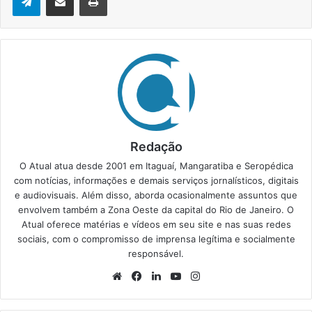
Redação
O Atual atua desde 2001 em Itaguaí, Mangaratiba e Seropédica
com notícias, informações e demais serviços jornalísticos, digitais
e audiovisuais. Além disso, aborda ocasionalmente assuntos que
envolvem também a Zona Oeste da capital do Rio de Janeiro. O
Atual oferece matérias e vídeos em seu site e nas suas redes
sociais, com o compromisso de imprensa legítima e socialmente
responsável.
We
Fa
Lin
Yo
Ins
bsi
ce
ke
uT
tag
te
bo
din
ub
ra