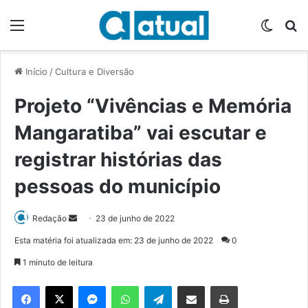
Menu
Switch
P
Início
/
Cultura e Diversão
Projeto “Vivências e Memória
Mangaratiba” vai escutar e
registrar histórias das
pessoas do município
Redação
M
23 de junho de 2022
a
Esta matéria foi atualizada em: 23 de junho de 2022
0
n
1 minuto de leitura
d
e
Facebook
X
Messenger
WhatsApp
Telegram
Compartilhar via e-mail
Imprimir
u