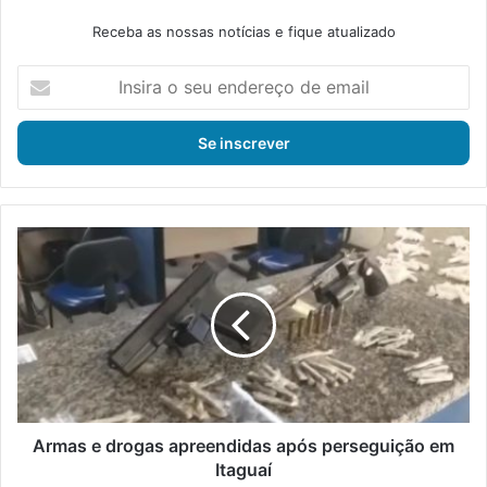
Receba as nossas notícias e fique atualizado
I
n
s
i
r
a
o
s
A
e
r
u
m
e
a
n
s
d
e
e
d
r
r
e
o
ç
g
Armas e drogas apreendidas após perseguição em
o
a
Itaguaí
d