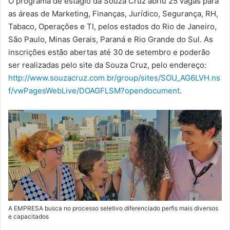
O programa de estágio da Souza Cruz abriu 25 vagas para
-
as áreas de Marketing, Finanças, Jurídico, Segurança, RH,
m
Tabaco, Operações e TI, pelos estados do Rio de Janeiro,
a
São Paulo, Minas Gerais, Paraná e Rio Grande do Sul. As
i
inscrições estão abertas até 30 de setembro e poderão
l
ser realizadas pelo site da Souza Cruz, pelo endereço:
http://www.souzacruz.com.br/group/sites/SOU_AG6LVH.ns
f/vwPagesWebLive/DOAGFLSM?opendocument
.
A EMPRESA busca no processo seletivo diferenciado perfis mais diversos
e capacitados