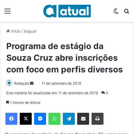
Menu
Switch
P
Início
/
Itaguaí
Programa de estágio da
Souza Cruz abre inscrições
com foco em perfis diversos
Redação
M
11 de setembro de 2019
a
Esta matéria foi atualizada em: 11 de setembro de 2019
0
n
1 minuto de leitura
d
e
Facebook
X
Messenger
WhatsApp
Telegram
Compartilhar via e-mail
Imprimir
u
m
e