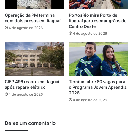
u
m
i
o
Operação da PM termina
PortosRio mira Porto de
ç
g
com dois presos em Itaguaí
Itaguaí para escoar grãos do
ã
r
Centro Oeste
4 de agosto de 2026
o
a
4 de agosto de 2026
e
t
m
u
I
i
t
t
a
o
g
p
u
a
a
r
CIEP 496 reabre em Itaguaí
Ternium abre 80 vagas para
í
a
após reparo elétrico
o Programa Jovem Aprendiz
j
2026
4 de agosto de 2026
o
4 de agosto de 2026
v
e
n
Deixe um comentário
s
n