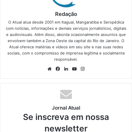
Redação
O Atual atua desde 2001 em Itaguaí, Mangaratiba e Seropédica
com notícias, informações e demais serviços jornalísticos, digitais
e audiovisuais. Além disso, aborda ocasionalmente assuntos que
envolvem também a Zona Oeste da capital do Rio de Janeiro. O
Atual oferece matérias e vídeos em seu site e nas suas redes
sociais, com o compromisso de imprensa legítima e socialmente
responsável.
We
Fa
Lin
Yo
Ins
bsi
ce
ke
uT
tag
te
bo
din
ub
ra
ok
e
m
Jornal Atual
Se inscreva em nossa
newsletter