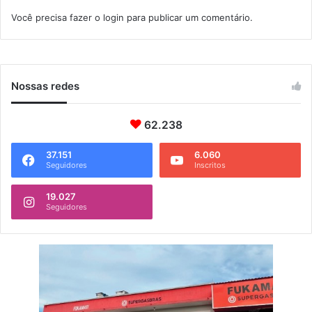
a
Você precisa fazer o
login
para publicar um comentário.
B
a
i
x
a
Nossas redes
d
a
62.238
F
l
u
37.151
6.060
Seguidores
Inscritos
m
i
19.027
n
Seguidores
e
n
s
e