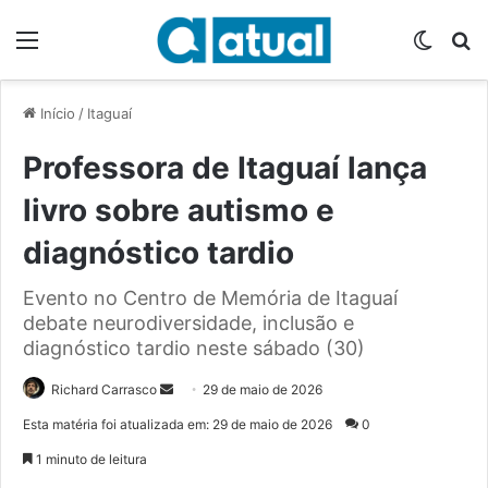
Menu
Switch
P
Início
/
Itaguaí
Professora de Itaguaí lança
livro sobre autismo e
diagnóstico tardio
Evento no Centro de Memória de Itaguaí
debate neurodiversidade, inclusão e
diagnóstico tardio neste sábado (30)
Richard Carrasco
M
29 de maio de 2026
a
Esta matéria foi atualizada em: 29 de maio de 2026
0
n
1 minuto de leitura
d