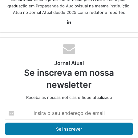
graduação em Propaganda do Audiovisual na mesma instituição.
Atua no Jornal Atual desde 2025 como redator e repórter.
Lin
ke
din
Jornal Atual
Se inscreva em nossa
newsletter
Receba as nossas notícias e fique atualizado
I
n
s
i
r