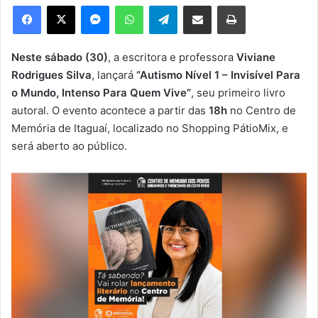
e
Facebook
X
Messenger
WhatsApp
Telegram
Compartilhar via e-mail
Imprimir
u
m
e
Neste sábado (30)
, a escritora e professora
Viviane
-
Rodrigues Silva
, lançará
“Autismo Nível 1 – Invisível Para
m
o Mundo, Intenso Para Quem Vive”
, seu primeiro livro
a
autoral. O evento acontece a partir das
18h
no Centro de
i
Memória de Itaguaí, localizado no Shopping PátioMix, e
l
será aberto ao público.