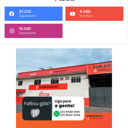
37.220
6.060
Seguidores
Inscritos
19.065
Seguidores