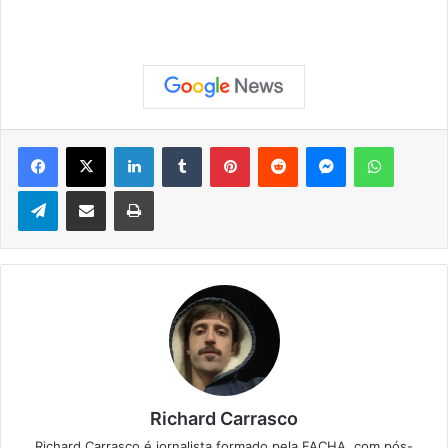
Facebook
X
Linkedin
Tumblr
Pinterest
Reddit
Messenger
WhatsApp
Telegram
Compartilhar via e-mail
Imprimir
Richard Carrasco
Richard Carrasco é jornalista formado pela FACHA, com pós-