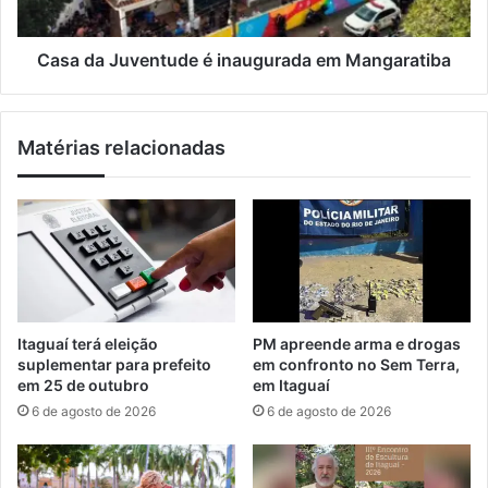
c
u
i
v
p
e
Casa da Juventude é inaugurada em Mangaratiba
a
n
d
t
a
u
Matérias relacionadas
S
d
e
e
m
é
a
i
n
n
a
a
R
u
u
g
r
u
Itaguaí terá eleição
PM apreende arma e drogas
a
r
suplementar para prefeito
em confronto no Sem Terra,
l
a
em 25 de outubro
em Itaguaí
2
d
6 de agosto de 2026
6 de agosto de 2026
0
a
2
e
6
m