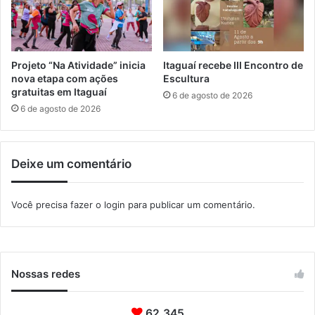
e
M
m
a
S
n
e
g
r
a
Projeto “Na Atividade” inicia
Itaguaí recebe III Encontro de
o
r
nova etapa com ações
Escultura
p
gratuitas em Itaguaí
a
6 de agosto de 2026
é
t
6 de agosto de 2026
d
i
i
b
c
a
Deixe um comentário
a
Você precisa fazer o
login
para publicar um comentário.
Nossas redes
62.345