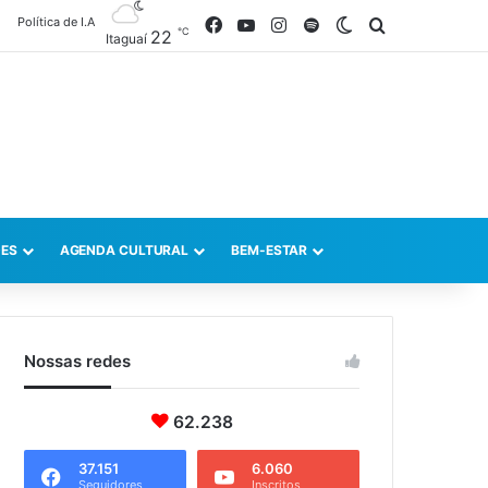
Política de I.A
Facebook
YouTube
Instagram
Spotify
Switch skin
Procurar po
℃
22
Itaguaí
ES
AGENDA CULTURAL
BEM-ESTAR
Nossas redes
62.238
37.151
6.060
Seguidores
Inscritos