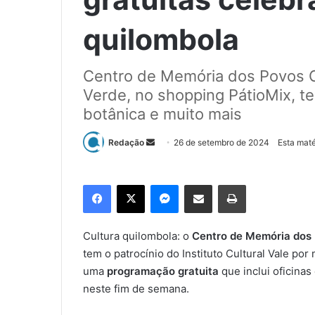
quilombola
Centro de Memória dos Povos Or
Verde, no shopping PátioMix, t
botânica e muito mais
Redação
M
26 de setembro de 2024
Esta maté
a
n
Facebook
X
Messenger
Compartilhar via e-mail
Imprimir
d
e
u
Cultura quilombola: o
Centro de Memória dos P
m
tem o patrocínio do Instituto Cultural Vale por 
e
uma
programação gratuita
que inclui oficina
-
neste fim de semana.
m
a