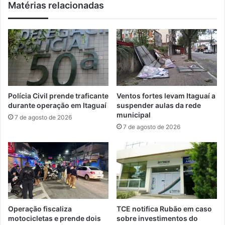
Matérias relacionadas
n
e
c
f
i
e
a
t
n
i
o
v
s
a
e
d
u
o
Polícia Civil prende traficante
Ventos fortes levam Itaguaí a
t
n
durante operação em Itaguaí
suspender aulas da rede
e
o
municipal
7 de agosto de 2026
r
e
7 de agosto de 2026
m
m
i
p
n
r
a
e
l
g
p
o
o
t
r
e
Operação fiscaliza
TCE notifica Rubão em caso
t
m
motocicletas e prende dois
sobre investimentos do