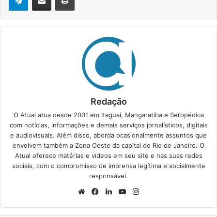
Redação
O Atual atua desde 2001 em Itaguaí, Mangaratiba e Seropédica
com notícias, informações e demais serviços jornalísticos, digitais
e audiovisuais. Além disso, aborda ocasionalmente assuntos que
envolvem também a Zona Oeste da capital do Rio de Janeiro. O
Atual oferece matérias e vídeos em seu site e nas suas redes
sociais, com o compromisso de imprensa legítima e socialmente
responsável.
We
Fa
Lin
Yo
Ins
bsi
ce
ke
uT
tag
te
bo
din
ub
ra