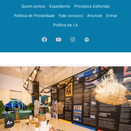
Quem somos
Expediente
Princípios Editoriais
Política de Privacidade
Fale conosco
Anuncie
Entrar
Política de I.A
Facebook
YouTube
Instagram
Spotify
A+