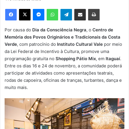
d
e
Facebook
X
Messenger
WhatsApp
Telegram
Compartilhar via e-mail
Imprimir
u
m
e
Por causa do
Dia da Consciência Negra
, o
Centro de
-
Memória dos Povos Originários e Tradicionais da Costa
m
Verde
, com patrocínio do
Instituto Cultural Vale
por meio
a
da Lei Federal de Incentivo à Cultura, promove uma
i
programação gratuita no
Shopping Pátio Mix
, em
Itaguaí
.
l
Entre os dias 16 e 24 de novembro, a comunidade poderá
participar de atividades como apresentações teatrais,
rodas de capoeira, oficinas de tranças, turbantes, dança e
muito mais.