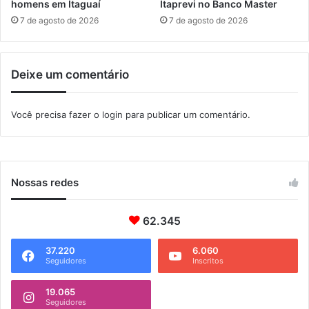
u
homens em Itaguaí
Itaprevi no Banco Master
p
á
o
7 de agosto de 2026
7 de agosto de 2026
r
r
i
á
o
r
Deixe um comentário
i
o
Você precisa fazer o
login
para publicar um comentário.
Nossas redes
62.345
37.220
6.060
Seguidores
Inscritos
19.065
Seguidores