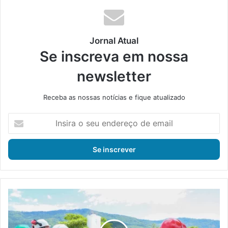
ok
e
m
Jornal Atual
Se inscreva em nossa
newsletter
Receba as nossas notícias e fique atualizado
I
n
s
i
r
a
o
s
N
e
u
u
c
e
l