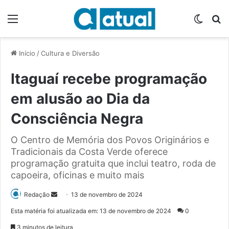
Menu
Switch
P
Início
/
Cultura e Diversão
Itaguaí recebe programação
em alusão ao Dia da
Consciência Negra
O Centro de Memória dos Povos Originários e
Tradicionais da Costa Verde oferece
programação gratuita que inclui teatro, roda de
capoeira, oficinas e muito mais
Redação
M
13 de novembro de 2024
a
Esta matéria foi atualizada em: 13 de novembro de 2024
0
n
3 minutos de leitura