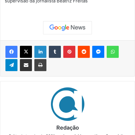
supervisão da jornalista Beatriz Freitas
Facebook
X
Linkedin
Tumblr
Pinterest
Reddit
Messenger
WhatsApp
Telegram
Compartilhar via e-mail
Imprimir
Redação