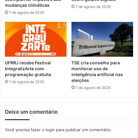
f
a
mudanças climáticas
7 de agosto de 2026
i
a
7 de agosto de 2026
c
p
o
e
e
r
m
f
A
e
n
i
g
ç
r
o
UFRRJ recebe Festival
TSE cria conselho para
a
a
IntegralizArte com
monitorar uso de
d
m
programação gratuita
inteligência artificial nas
o
eleições
e
7 de agosto de 2026
s
n
7 de agosto de 2026
R
t
e
o
i
d
Deixe um comentário
s
e
p
r
Você precisa fazer o
login
para publicar um comentário.
o