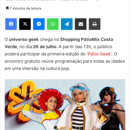
n
2 minutos de leitura
d
e
Facebook
X
Messenger
WhatsApp
Telegram
Compartilhar via e-mail
Imprimir
u
m
e
O
universo geek
chega no
Shopping PátioMix Costa
-
Verde
, no dia
26 de julho
. A partir das 13h, o público
m
poderá participar da primeira edição do ‘
Pátio Geek
’. O
a
encontro gratuito reúne programação para todas as idades
i
em uma imersão na cultura pop.
l