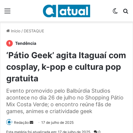
Menu
Switch
P
Início
/
DESTAQUE
Tendência
‘Pátio Geek’ agita Itaguaí com
cosplay, k-pop e cultura pop
gratuita
Evento promovido pelo Balbúrdia Studios
acontece no dia 26 de julho no Shopping Pátio
Mix Costa Verde; o encontro reúne fãs de
games, animes e criatividade geek
Redação
M
17 de julho de 2025
a
Esta matéria foi atualizada em: 17 de julho de 2025
0