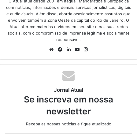
O Atual atua desde 2001 em Itaguaí, Mangaratiba e Seropédica
com notícias, informações e demais serviços jornalísticos, digitais
e audiovisuais. Além disso, aborda ocasionalmente assuntos que
envolvem também a Zona Oeste da capital do Rio de Janeiro. O
Atual oferece matérias e vídeos em seu site e nas suas redes
sociais, com o compromisso de imprensa legítima e socialmente
responsável.
We
Fa
Lin
Yo
Ins
bsi
ce
ke
uT
tag
te
bo
din
ub
ra
ok
e
m
Jornal Atual
Se inscreva em nossa
newsletter
Receba as nossas notícias e fique atualizado
I