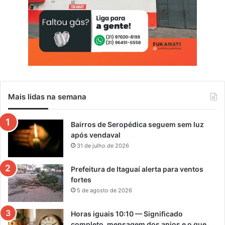
l
Mais lidas na semana
Bairros de Seropédica seguem sem luz
após vendaval
31 de julho de 2026
Prefeitura de Itaguaí alerta para ventos
fortes
5 de agosto de 2026
Horas iguais 10:10 — Significado
completo, mensagem dos anjos e o que