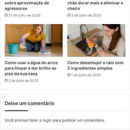
ã
sobre aproximação de
chão durar mais e eliminar o
l
o
agressores
cheiro
e
"
31 de julho de 2026
3 de julho de 2025
t
V
a
i
s
r
e
a
m
d
M
a
a
A
n
m
Como usar a água do arroz
Como desentupir o ralo com
g
b
para limpar e dar brilho ao
2 ingredientes simples
a
i
piso da sua casa
1 de julho de 2025
r
e
2 de julho de 2025
a
n
t
t
i
a
Deixe um comentário
b
l
a
"
e
Você precisa fazer o
login
para publicar um comentário.
v
a