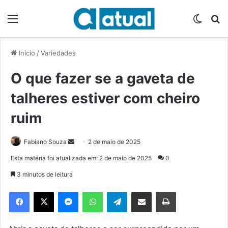
Menu
Switch
P
Início
/
Variedades
O que fazer se a gaveta de
talheres estiver com cheiro
ruim
Fabiano Souza
M
2 de maio de 2025
a
Esta matéria foi atualizada em: 2 de maio de 2025
0
n
3 minutos de leitura
d
e
Facebook
X
Messenger
WhatsApp
Telegram
Compartilhar via e-mail
Imprimir
u
m
e