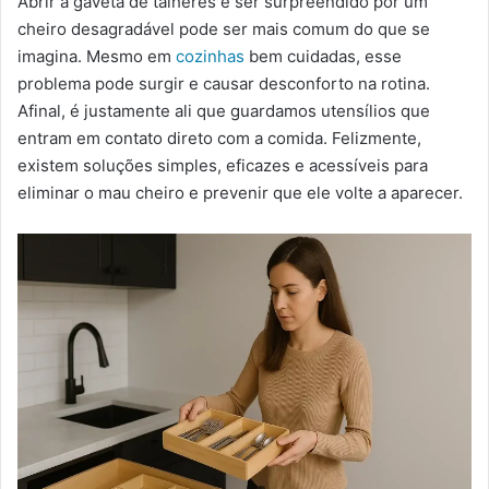
Abrir a gaveta de talheres e ser surpreendido por um
-
cheiro desagradável pode ser mais comum do que se
m
imagina. Mesmo em
cozinhas
bem cuidadas, esse
a
problema pode surgir e causar desconforto na rotina.
i
Afinal, é justamente ali que guardamos utensílios que
l
entram em contato direto com a comida. Felizmente,
existem soluções simples, eficazes e acessíveis para
eliminar o mau cheiro e prevenir que ele volte a aparecer.