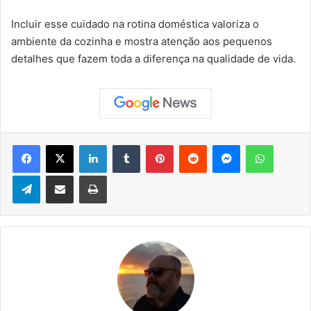
Incluir esse cuidado na rotina doméstica valoriza o
ambiente da cozinha e mostra atenção aos pequenos
detalhes que fazem toda a diferença na qualidade de vida.
Facebook
X
Linkedin
Tumblr
Pinterest
Reddit
Messenger
WhatsApp
Telegram
Compartilhar via e-mail
Imprimir