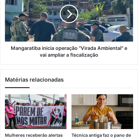
m
l
n
a
h
g
i
a
a
l
d
r
o
a
r
t
r
i
e
b
Mangaratiba inicia operação "Virada Ambiental" e
ú
a
vai ampliar a fiscalização
n
i
e
n
m
i
Matérias relacionadas
a
c
i
i
s
a
d
o
e
p
4
e
0
r
0
a
a
ç
Mulheres receberão alertas
Técnica antiga faz o pano de
t