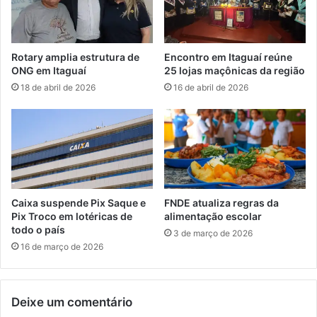
d
n
a
d
s
e
d
d
Rotary amplia estrutura de
Encontro em Itaguaí reúne
e
u
ONG em Itaguaí
25 lojas maçônicas da região
m
p
18 de abril de 2026
16 de abril de 2026
a
l
c
a
o
a
n
c
h
u
a
s
q
a
u
d
Caixa suspende Pix Saque e
FNDE atualiza regras da
e
a
Pix Troco em lotéricas de
alimentação escolar
i
d
todo o país
3 de março de 2026
a
e
16 de março de 2026
p
c
a
r
r
i
a
Deixe um comentário
m
S
e