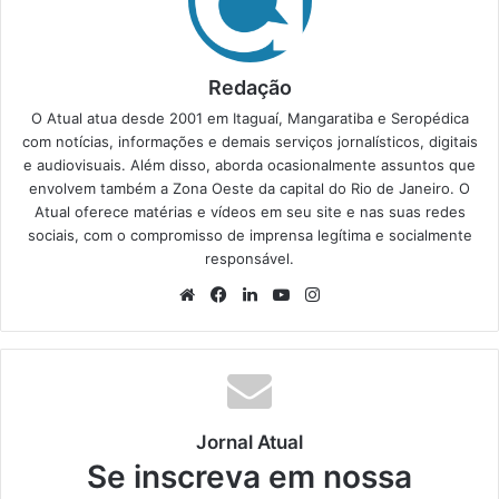
Redação
O Atual atua desde 2001 em Itaguaí, Mangaratiba e Seropédica
com notícias, informações e demais serviços jornalísticos, digitais
e audiovisuais. Além disso, aborda ocasionalmente assuntos que
envolvem também a Zona Oeste da capital do Rio de Janeiro. O
Atual oferece matérias e vídeos em seu site e nas suas redes
sociais, com o compromisso de imprensa legítima e socialmente
responsável.
We
Fa
Lin
Yo
Ins
bsi
ce
ke
uT
tag
te
bo
din
ub
ra
ok
e
m
Jornal Atual
Se inscreva em nossa