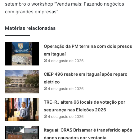
m
setembro o workshop “Venda mais: Fazendo negócios
a
com grandes empresas”.
i
l
Matérias relacionadas
Operação da PM termina com dois presos
em Itaguaí
4 de agosto de 2026
CIEP 496 reabre em Itaguaí após reparo
elétrico
4 de agosto de 2026
TRE-RJ altera 66 locais de votação por
segurança nas Eleições 2026
4 de agosto de 2026
Itaguaí: CRAS Brisamar é transferido após
danos causados por ventania