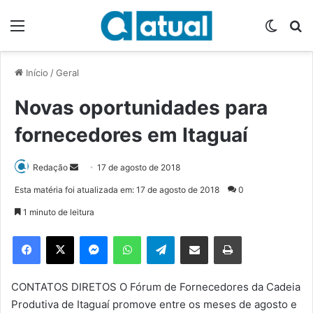
Menu
Switch
P
Início
/
Geral
Novas oportunidades para
fornecedores em Itaguaí
Redação
M
17 de agosto de 2018
a
Esta matéria foi atualizada em: 17 de agosto de 2018
0
n
1 minuto de leitura
d
e
Facebook
X
Messenger
WhatsApp
Telegram
Compartilhar via e-mail
Imprimir
u
m
e
CONTATOS DIRETOS O Fórum de Fornecedores da Cadeia
-
Produtiva de Itaguaí promove entre os meses de agosto e