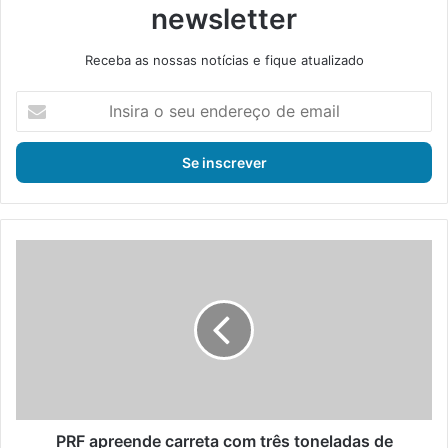
newsletter
Receba as nossas notícias e fique atualizado
I
n
s
i
r
a
o
s
P
e
R
u
F
e
a
n
p
d
r
e
e
r
e
e
n
ç
d
PRF apreende carreta com três toneladas de