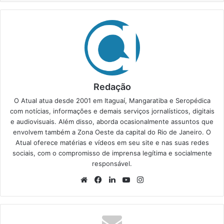
Redação
O Atual atua desde 2001 em Itaguaí, Mangaratiba e Seropédica
com notícias, informações e demais serviços jornalísticos, digitais
e audiovisuais. Além disso, aborda ocasionalmente assuntos que
envolvem também a Zona Oeste da capital do Rio de Janeiro. O
Atual oferece matérias e vídeos em seu site e nas suas redes
sociais, com o compromisso de imprensa legítima e socialmente
responsável.
We
Fa
Lin
Yo
Ins
bsi
ce
ke
uT
tag
te
bo
din
ub
ra
ok
e
m