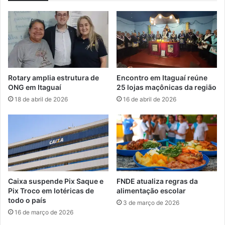
m
a
e
r
e
a
t
p
r
r
a
o
b
f
Rotary amplia estrutura de
Encontro em Itaguaí reúne
a
e
ONG em Itaguaí
25 lojas maçônicas da região
l
s
18 de abril de 2026
16 de abril de 2026
h
s
a
o
p
r
o
e
r
s
r
s
e
u
g
b
Caixa suspende Pix Saque e
FNDE atualiza regras da
u
s
Pix Troco em lotéricas de
alimentação escolar
l
t
todo o país
3 de março de 2026
a
i
16 de março de 2026
r
t