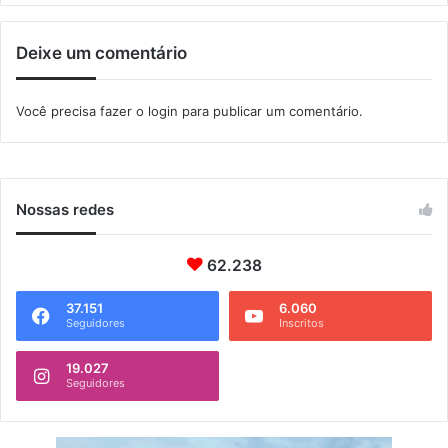
i
u
d
t
Deixe um comentário
a
o
d
s
e
Você precisa fazer o
login
para publicar um comentário.
Nossas redes
62.238
37.151
6.060
Seguidores
Inscritos
19.027
Seguidores