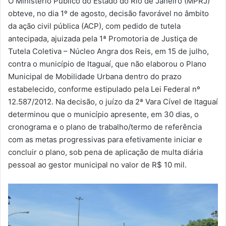
O Ministério Público do Estado do Rio de Janeiro (MPRJ)
-
obteve, no dia 1º de agosto, decisão favorável no âmbito
m
da ação civil pública (ACP), com pedido de tutela
a
antecipada, ajuizada pela 1ª Promotoria de Justiça de
i
Tutela Coletiva – Núcleo Angra dos Reis, em 15 de julho,
l
contra o município de Itaguaí, que não elaborou o Plano
Municipal de Mobilidade Urbana dentro do prazo
estabelecido, conforme estipulado pela Lei Federal nº
12.587/2012. Na decisão, o juízo da 2ª Vara Cível de Itaguaí
determinou que o município apresente, em 30 dias, o
cronograma e o plano de trabalho/termo de referência
com as metas progressivas para efetivamente iniciar e
concluir o plano, sob pena de aplicação de multa diária
pessoal ao gestor municipal no valor de R$ 10 mil.