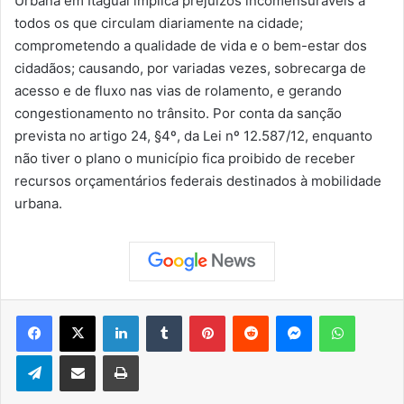
Urbana em Itaguaí implica prejuízos incomensuráveis a
todos os que circulam diariamente na cidade;
comprometendo a qualidade de vida e o bem-estar dos
cidadãos; causando, por variadas vezes, sobrecarga de
acesso e de fluxo nas vias de rolamento, e gerando
congestionamento no trânsito. Por conta da sanção
prevista no artigo 24, §4º, da Lei nº 12.587/12, enquanto
não tiver o plano o município fica proibido de receber
recursos orçamentários federais destinados à mobilidade
urbana.
Facebook
X
Linkedin
Tumblr
Pinterest
Reddit
Messenger
WhatsApp
Telegram
Compartilhar via e-mail
Imprimir