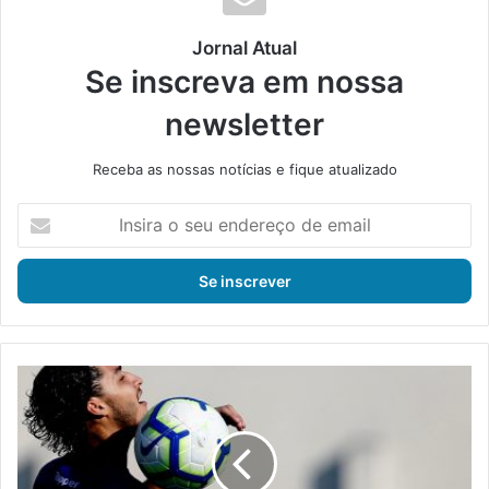
Jornal Atual
Se inscreva em nossa
newsletter
Receba as nossas notícias e fique atualizado
I
n
s
i
r
a
o
s
M
e
a
u
r
e
c
n
i