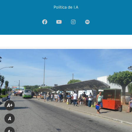
Política de I.A
Facebook
YouTube
Instagram
Spotify
A+
A
A-