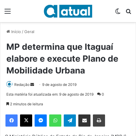
Menu
Switch
P
Início
/
Geral
MP determina que Itaguaí
elabore e execute Plano de
Mobilidade Urbana
Redação
M
9 de agosto de 2019
a
Esta matéria foi atualizada em: 9 de agosto de 2019
0
n
2 minutos de leitura
d
e
Facebook
X
Messenger
WhatsApp
Telegram
Compartilhar via e-mail
Imprimir
u
m
e