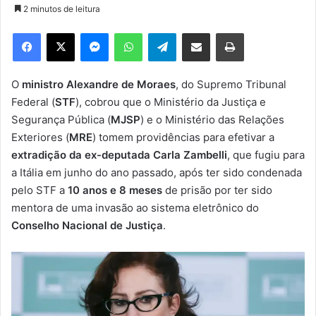
2 minutos de leitura
d
e
Facebook
X
Messenger
WhatsApp
Telegram
Compartilhar via e-mail
Imprimir
u
m
e
O
ministro Alexandre de Moraes
, do Supremo Tribunal
-
Federal (
STF
), cobrou que o Ministério da Justiça e
m
Segurança Pública (
MJSP
) e o Ministério das Relações
a
Exteriores (
MRE
) tomem providências para efetivar a
i
extradição da ex-deputada Carla Zambelli
, que fugiu para
l
a Itália em junho do ano passado, após ter sido condenada
pelo STF a
10 anos e 8 meses
de prisão por ter sido
mentora de uma invasão ao sistema eletrônico do
Conselho Nacional de Justiça
.