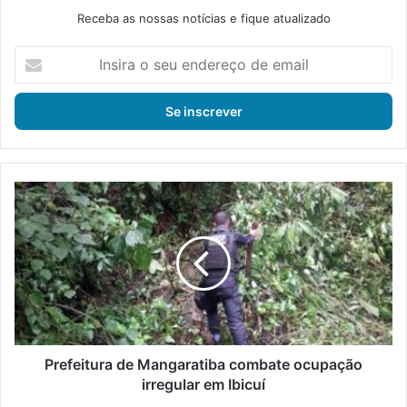
Receba as nossas notícias e fique atualizado
I
n
s
i
r
a
o
s
P
e
r
u
e
e
f
n
e
d
i
e
t
r
u
e
r
ç
a
Prefeitura de Mangaratiba combate ocupação
o
d
irregular em Ibicuí
d
e