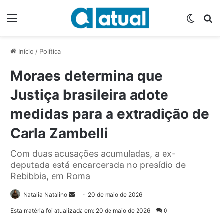
Menu
Switch
P
Início
/
Política
Moraes determina que
Justiça brasileira adote
medidas para a extradição de
Carla Zambelli
Com duas acusações acumuladas, a ex-
deputada está encarcerada no presídio de
Rebibbia, em Roma
Natalia Natalino
M
20 de maio de 2026
a
Esta matéria foi atualizada em: 20 de maio de 2026
0
n