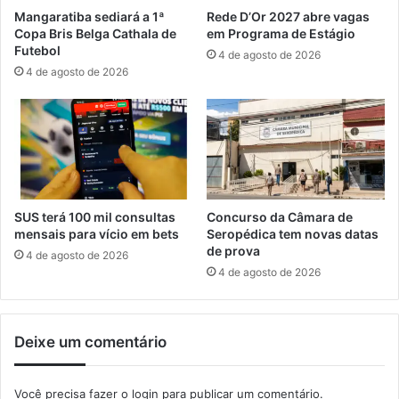
p
m
Mangaratiba sediará a 1ª
Rede D’Or 2027 abre vagas
a
M
Copa Bris Belga Cathala de
em Programa de Estágio
ç
a
Futebol
4 de agosto de 2026
ã
n
4 de agosto de 2026
o
g
i
a
r
r
r
a
e
t
g
i
u
b
l
a
SUS terá 100 mil consultas
Concurso da Câmara de
a
mensais para vício em bets
Seropédica tem novas datas
r
de prova
4 de agosto de 2026
e
4 de agosto de 2026
m
I
b
Deixe um comentário
i
c
u
Você precisa fazer o
login
para publicar um comentário.
í