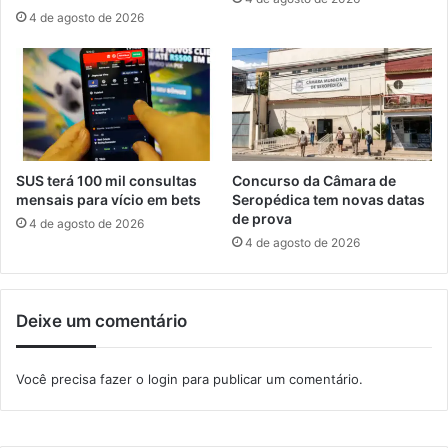
s
e
4 de agosto de 2026
,
n
e
c
m
o
I
n
t
t
a
r
g
o
u
L
SUS terá 100 mil consultas
Concurso da Câmara de
a
G
mensais para vício em bets
Seropédica tem novas datas
í
B
de prova
4 de agosto de 2026
T
4 de agosto de 2026
Q
I
A
Deixe um comentário
+
Você precisa fazer o
login
para publicar um comentário.