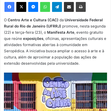
e
Facebook
X
Messenger
WhatsApp
Telegram
Compartilhar via e-mail
Imprimir
u
m
e
O
Centro Arte e Cultura (CAC)
da
Universidade Federal
-
Rural do Rio de Janeiro (UFRRJ)
promove, nesta segunda
m
(22) e terça-feira (23), o
Manifesta Arte
, evento gratuito
a
que reúne
exposições
, oficinas, apresentações culturais e
i
atividades formativas abertas à comunidade em
l
Seropédica. A iniciativa busca ampliar o acesso à arte e à
cultura, além de aproximar a população das ações de
extensão desenvolvidas pela universidade.