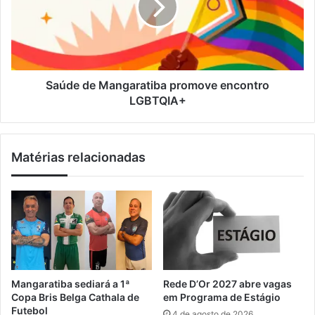
i
d
e
l
e
d
p
e
e
M
g
a
a
n
Saúde de Mangaratiba promove encontro
f
g
LGBTQIA+
o
a
g
r
o
a
Matérias relacionadas
n
t
a
i
R
b
i
a
o
p
-
r
S
o
a
m
n
o
Mangaratiba sediará a 1ª
Rede D’Or 2027 abre vagas
t
v
Copa Bris Belga Cathala de
em Programa de Estágio
o
e
Futebol
4 de agosto de 2026