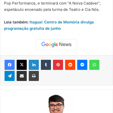
Pop Performance, e terminará com “A Noiva Cadáver”,
espetáculo encenado pela turma de Teatro e Cia Nós.
Leia também:
Itaguaí: Centro de Memória divulga
programação gratuita de junho
Facebook
X
Linkedin
Tumblr
Pinterest
Reddit
Messenger
WhatsApp
Telegram
Compartilhar via e-mail
Imprimir