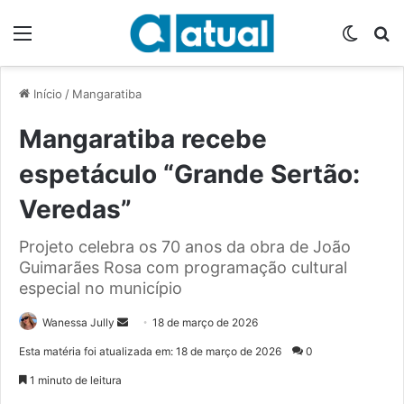
Menu
Switch
P
Início
/
Mangaratiba
Mangaratiba recebe
espetáculo “Grande Sertão:
Veredas”
Projeto celebra os 70 anos da obra de João
Guimarães Rosa com programação cultural
especial no município
Wanessa Jully
M
18 de março de 2026
a
Esta matéria foi atualizada em: 18 de março de 2026
0
n
1 minuto de leitura
d