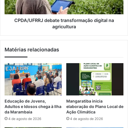
t
F
r
R
á
R
f
J
CPDA/UFRRJ debate transformação digital na
i
d
agricultura
c
e
o
b
n
a
Matérias relacionadas
o
t
k
e
m
t
4
r
9
a
é
n
p
s
r
f
e
o
Educação de Jovens,
Mangaratiba inicia
s
r
Adultos e Idosos chega à Ilha
elaboração do Plano Local de
o
m
da Marambaia
Ação Climática
e
a
4 de agosto de 2026
4 de agosto de 2026
m
ç
N
ã