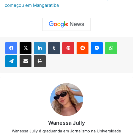
começou em Mangaratiba
Facebook
X
Linkedin
Tumblr
Pinterest
Reddit
Messenger
WhatsApp
Telegram
Compartilhar via e-mail
Imprimir
Wanessa Jully
Wanessa Jully é graduanda em Jornalismo na Universidade