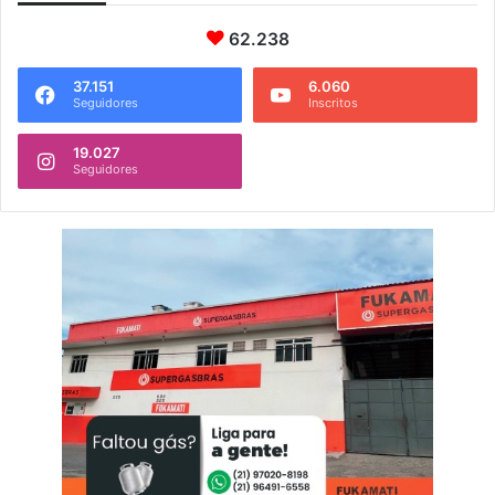
62.238
37.151
6.060
Seguidores
Inscritos
19.027
Seguidores