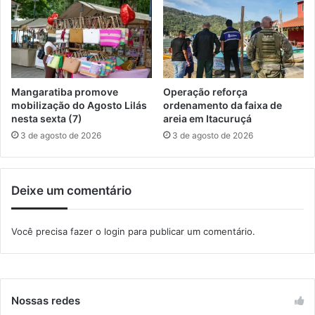
o
o
v
d
a
i
I
g
g
i
u
t
Mangaratiba promove
Operação reforça
a
a
mobilização do Agosto Lilás
ordenamento da faixa de
ç
l
nesta sexta (7)
areia em Itacuruçá
u
n
3 de agosto de 2026
3 de agosto de 2026
a
a
g
Deixe um comentário
r
i
c
Você precisa fazer o
login
para publicar um comentário.
u
l
t
u
r
Nossas redes
a