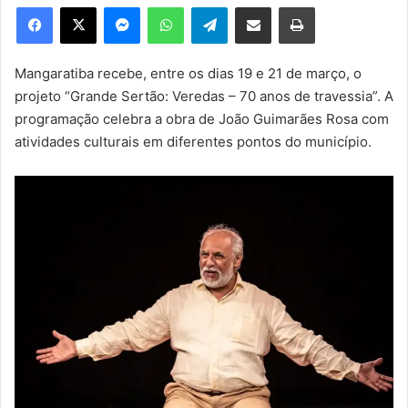
e
Facebook
X
Messenger
WhatsApp
Telegram
Compartilhar via e-mail
Imprimir
u
m
e
Mangaratiba recebe, entre os dias 19 e 21 de março, o
-
projeto “Grande Sertão: Veredas – 70 anos de travessia”. A
m
programação celebra a obra de João Guimarães Rosa com
a
atividades culturais em diferentes pontos do município.
i
l