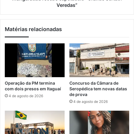
e
a
Veredas”
s
r
á
e
b
c
Matérias relacionadas
a
e
d
b
o
e
(
e
2
s
1
p
)
e
p
t
a
á
Operação da PM termina
Concurso da Câmara de
r
c
com dois presos em Itaguaí
Seropédica tem novas datas
a
u
de prova
4 de agosto de 2026
e
l
4 de agosto de 2026
m
o
i
“
s
G
s
r
ã
a