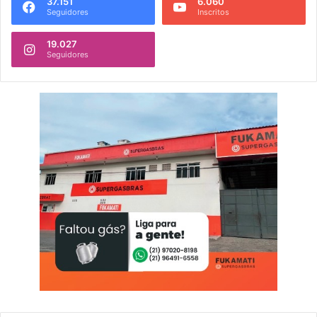
37.151
6.060
Seguidores
Inscritos
19.027
Seguidores