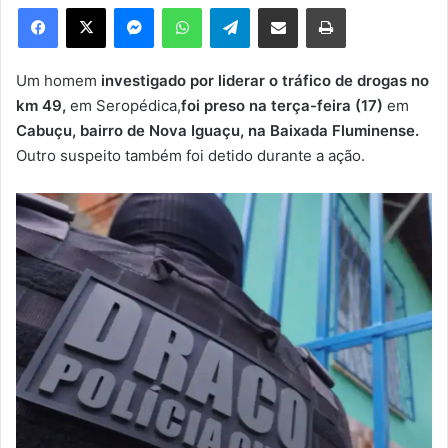
e
Facebook
X
Messenger
WhatsApp
Telegram
Compartilhar via e-mail
Imprimir
u
m
e
Um homem
investigado por liderar o tráfico de drogas no
-
km 49,
em Seropédica,
foi preso na terça-feira (17)
em
m
Cabuçu, bairro de Nova Iguaçu, na Baixada Fluminense.
a
Outro suspeito também foi detido durante a ação.
i
l