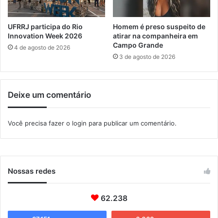
o
n
d
d
a
e
UFRRJ participa do Rio
Homem é preso suspeito de
n
S
Innovation Week 2026
atirar na companheira em
o
e
Campo Grande
4 de agosto de 2026
v
r
3 de agosto de 2026
a
t
i
ã
d
o
Deixe um comentário
e
:
n
V
t
e
Você precisa fazer o
login
para publicar um comentário.
i
r
d
e
a
d
d
a
e
s
Nossas redes
”
62.238