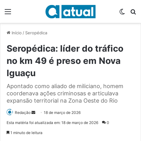
Menu
Switch
P
Início
/
Seropédica
Seropédica: líder do tráfico
no km 49 é preso em Nova
Iguaçu
Apontado como aliado de miliciano, homem
coordenava ações criminosas e articulava
expansão territorial na Zona Oeste do Rio
Redação
M
18 de março de 2026
a
Esta matéria foi atualizada em: 18 de março de 2026
0
n
1 minuto de leitura
d