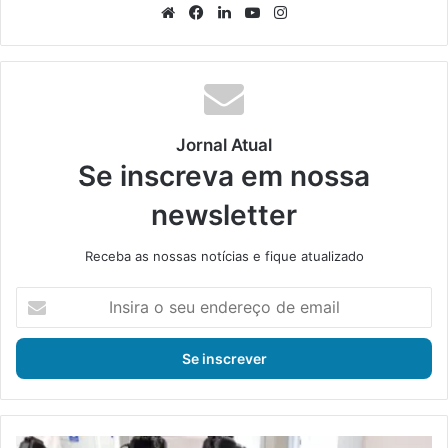
We
Fa
Lin
Yo
Ins
bsi
ce
ke
uT
tag
te
bo
din
ub
ra
ok
e
m
Jornal Atual
Se inscreva em nossa
newsletter
Receba as nossas notícias e fique atualizado
I
n
s
i
r
a
o
s
D