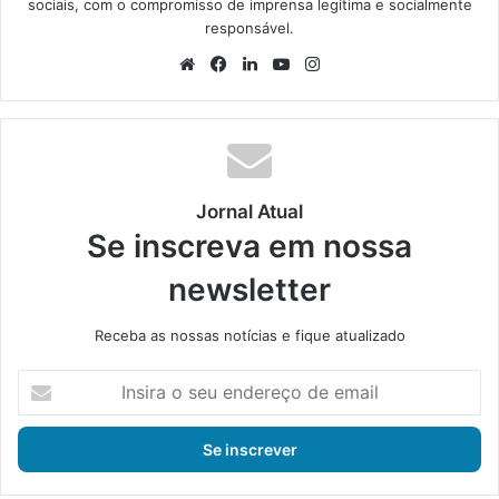
sociais, com o compromisso de imprensa legítima e socialmente
responsável.
We
Fa
Lin
Yo
Ins
bsi
ce
ke
uT
tag
te
bo
din
ub
ra
ok
e
m
Jornal Atual
Se inscreva em nossa
newsletter
Receba as nossas notícias e fique atualizado
I
n
s
i
r
a