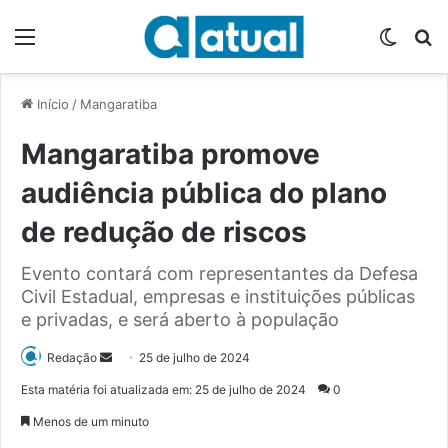
Menu
Switch
P
Início
/
Mangaratiba
Mangaratiba promove
audiência pública do plano
de redução de riscos
Evento contará com representantes da Defesa
Civil Estadual, empresas e instituições públicas
e privadas, e será aberto à população
Redação
M
25 de julho de 2024
a
Esta matéria foi atualizada em: 25 de julho de 2024
0
n
Menos de um minuto
d