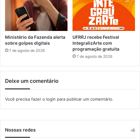
u
G
i
e
n
n
e
s
s
i
t
n
Ministério da Fazenda alerta
UFRRJ recebe Festival
e
a
sobre golpes digitais
IntegralizArte com
f
programação gratuita
m
7 de agosto de 2026
i
q
7 de agosto de 2026
m
u
d
e
e
m
Deixe um comentário
s
q
e
u
m
e
Você precisa fazer o
login
para publicar um comentário.
a
r
n
e
a
m
p
r
Nossas redes
e