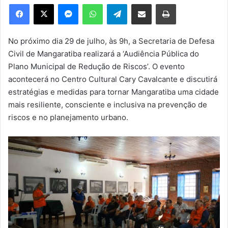
e
Facebook
X
Messenger
WhatsApp
Telegram
Compartilhar via e-mail
Imprimir
u
m
e
No próximo dia 29 de julho, às 9h, a Secretaria de Defesa
-
Civil de Mangaratiba realizará a ‘Audiência Pública do
m
Plano Municipal de Redução de Riscos’. O evento
a
acontecerá no Centro Cultural Cary Cavalcante e discutirá
i
estratégias e medidas para tornar Mangaratiba uma cidade
l
mais resiliente, consciente e inclusiva na prevenção de
riscos e no planejamento urbano.