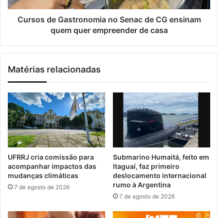
o
G
r
a
Cursos de Gastronomia no Senac de CG ensinam
a
s
quem quer empreender de casa
d
t
e
r
é
o
Matérias relacionadas
p
n
o
o
c
m
a
i
a
a
n
n
i
o
m
S
a
e
UFRRJ cria comissão para
Submarino Humaitá, feito em
m
n
acompanhar impactos das
Itaguaí, faz primeiro
M
a
mudanças climáticas
deslocamento internacional
u
c
rumo à Argentina
7 de agosto de 2026
r
d
7 de agosto de 2026
i
e
q
C