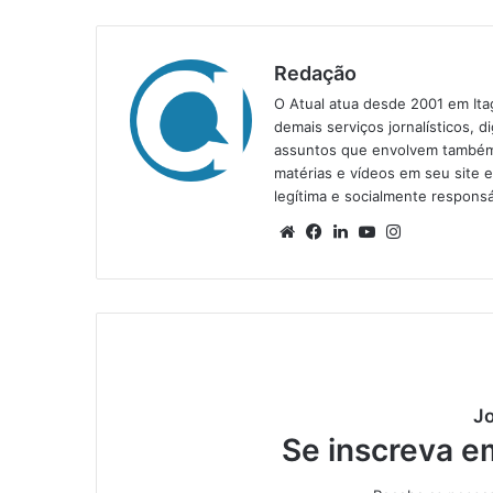
Redação
O Atual atua desde 2001 em Ita
demais serviços jornalísticos, d
assuntos que envolvem também a
matérias e vídeos em seu site 
legítima e socialmente responsá
We
Fa
Lin
Yo
Ins
bsi
ce
ke
uT
tag
te
bo
din
ub
ra
ok
e
m
Jo
Se inscreva e