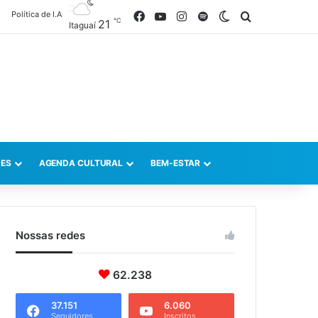
Política de I.A
Facebook
YouTube
Instagram
Spotify
Switch skin
Procurar po
℃
21
Itaguaí
ES
AGENDA CULTURAL
BEM-ESTAR
Nossas redes
62.238
37.151
6.060
Seguidores
Inscritos