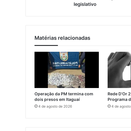
t
legislativo
e
a
m
g
a
u
i
a
l
í
Matérias relacionadas
p
a
r
t
i
c
i
p
a
Operação da PM termina com
Rede D’Or 
n
dois presos em Itaguaí
Programa d
a
4 de agosto de 2026
4 de agosto
C
â
m
a