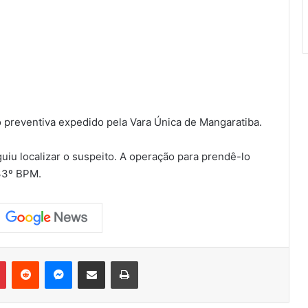
 preventiva expedido pela Vara Única de Mangaratiba.
guiu localizar o suspeito. A operação para prendê-lo
 33º BPM.
Pinterest
Reddit
Messenger
Compartilhar via e-mail
Imprimir