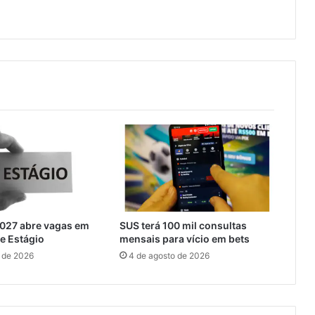
d
e
D
o
c
a
s
d
o
R
i
o
s
u
p
2027 abre vagas em
SUS terá 100 mil consultas
e
e Estágio
mensais para vício em bets
r
 de 2026
4 de agosto de 2026
a
m
a
r