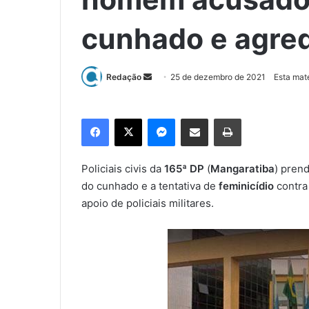
cunhado e agred
Redação
M
25 de dezembro de 2021
Esta mat
a
n
Facebook
X
Messenger
Compartilhar via e-mail
Imprimir
d
e
u
Policiais civis da
165ª DP
(
Mangaratiba
) pren
m
do cunhado e a tentativa de
feminicídio
contra 
e
apoio de policiais militares.
-
m
a
i
l