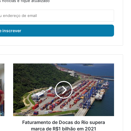
notícias e fique atualizado
F
a
t
u
r
a
m
e
n
t
Faturamento de Docas do Rio supera
o
marca de R$1 bilhão em 2021