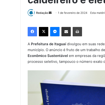
Redação
M
1 de fevereiro de 2024
Esta matéri
a
n
Facebook
X
Messenger
Compartilhar via e-mail
Imprimir
d
e
u
A
Prefeitura de Itaguaí
divulgou em suas rede
m
município. O anúncio é fruto de um trabalho 
e
Econômico Sustentável
em empresas da regiã
-
processo seletivo, tampouco o número exato d
m
a
i
l