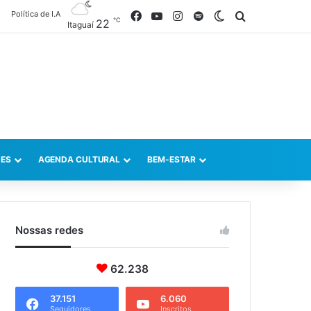
Política de I.A
Facebook
YouTube
Instagram
Spotify
Switch skin
Procurar po
℃
22
Itaguaí
ES
AGENDA CULTURAL
BEM-ESTAR
Nossas redes
62.238
37.151
6.060
Seguidores
Inscritos