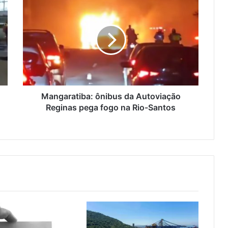
a
n
g
a
r
a
t
i
b
Mangaratiba: ônibus da Autoviação
a
Reginas pega fogo na Rio-Santos
:
ô
n
i
b
u
s
d
a
A
u