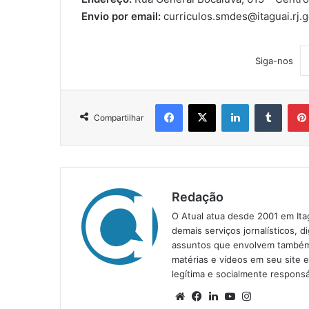
Envio por email:
curriculos.smdes@itaguai.rj.g
Siga-nos
Facebook
X
Linkedin
Tumblr
Compartilhar
Redação
O Atual atua desde 2001 em Ita
demais serviços jornalísticos, d
assuntos que envolvem também a
matérias e vídeos em seu site 
legítima e socialmente responsá
We
Fa
Lin
Yo
Ins