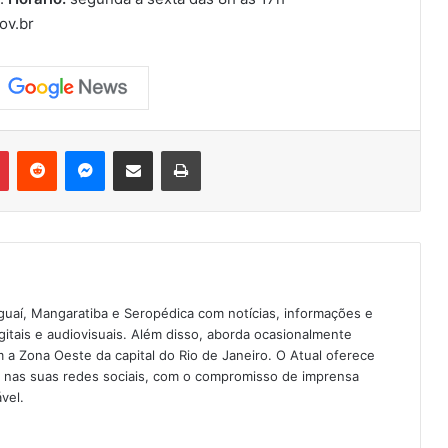
ov.br
Pinterest
Reddit
Messenger
Compartilhar via e-mail
Imprimir
guaí, Mangaratiba e Seropédica com notícias, informações e
igitais e audiovisuais. Além disso, aborda ocasionalmente
 Zona Oeste da capital do Rio de Janeiro. O Atual oferece
e nas suas redes sociais, com o compromisso de imprensa
vel.