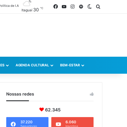
olítica de I.A
Facebook
YouTube
Instagram
Spotify
Switch skin
Procurar po
℃
30
Itaguaí
ES
AGENDA CULTURAL
BEM-ESTAR
Nossas redes
62.345
37.220
6.060
Seguidores
Inscritos