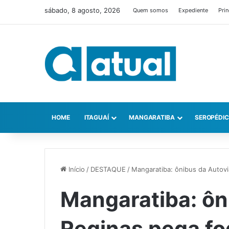
sábado, 8 agosto, 2026
Quem somos
Expediente
Prin
HOME
ITAGUAÍ
MANGARATIBA
SEROPÉDI
Início
/
DESTAQUE
/
Mangaratiba: ônibus da Autov
Mangaratiba: ôn
Reginas pega fo