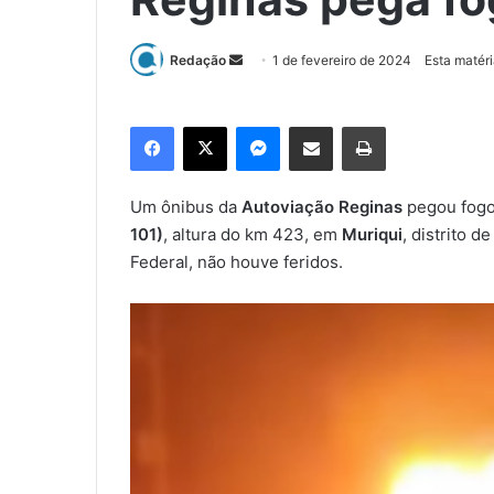
Redação
M
1 de fevereiro de 2024
Esta matéri
a
n
Facebook
X
Messenger
Compartilhar via e-mail
Imprimir
d
e
u
Um ônibus da
Autoviação Reginas
pegou fogo 
m
101)
, altura do km 423, em
Muriqui
, distrito 
e
Federal, não houve feridos.
-
m
a
i
l