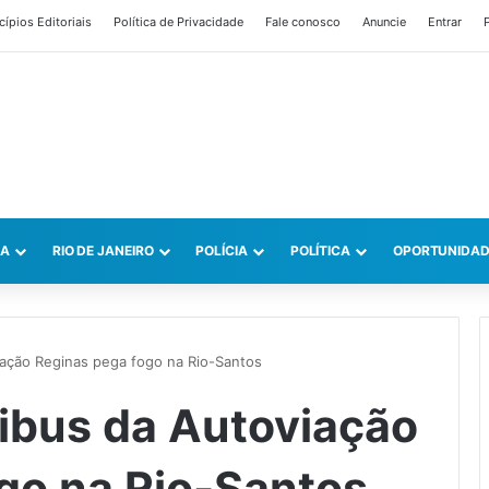
cípios Editoriais
Política de Privacidade
Fale conosco
Anuncie
Entrar
P
CA
RIO DE JANEIRO
POLÍCIA
POLÍTICA
OPORTUNIDAD
iação Reginas pega fogo na Rio-Santos
ibus da Autoviação
go na Rio-Santos