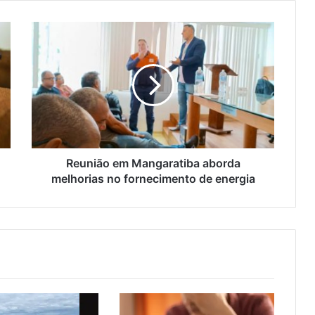
R
e
u
n
i
ã
o
e
m
M
Reunião em Mangaratiba aborda
a
melhorias no fornecimento de energia
n
g
a
r
a
t
i
b
a