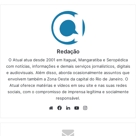
Redação
O Atual atua desde 2001 em Itaguaí, Mangaratiba e Seropédica
com notícias, informações e demais serviços jornalísticos, digitais
e audiovisuais. Além disso, aborda ocasionalmente assuntos que
envolvem também a Zona Oeste da capital do Rio de Janeiro. O
Atual oferece matérias e vídeos em seu site e nas suas redes
sociais, com o compromisso de imprensa legítima e socialmente
responsável.
We
Fa
Lin
Yo
Ins
bsi
ce
ke
uT
tag
te
bo
din
ub
ra
ok
e
m