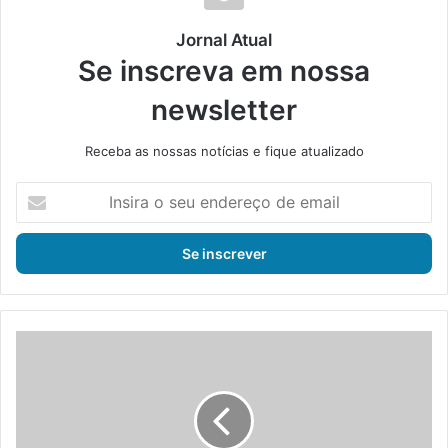
Jornal Atual
Se inscreva em nossa
newsletter
Receba as nossas notícias e fique atualizado
I
n
s
i
r
a
o
s
I
e
n
u
d
e
ú
n
s
d
t