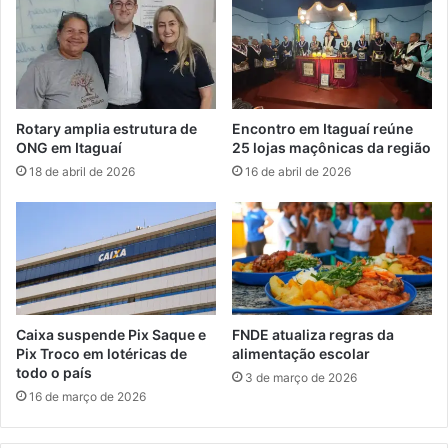
m
é
A
-
n
t
g
e
r
m
a
p
Rotary amplia estrutura de
Encontro em Itaguaí reúne
d
o
ONG em Itaguaí
25 lojas maçônicas da região
o
r
18 de abril de 2026
16 de abril de 2026
s
a
R
d
e
a
i
e
s
m
M
e
s
Caixa suspende Pix Saque e
FNDE atualiza regras da
q
Pix Troco em lotéricas de
alimentação escolar
u
todo o país
3 de março de 2026
i
16 de março de 2026
t
a