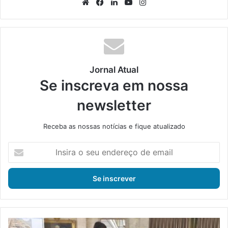
We
Fa
Lin
Yo
Ins
bsi
ce
ke
uT
tag
te
bo
din
ub
ra
ok
e
m
Jornal Atual
Se inscreva em nossa
newsletter
Receba as nossas notícias e fique atualizado
I
n
s
i
r
a
o
s
G