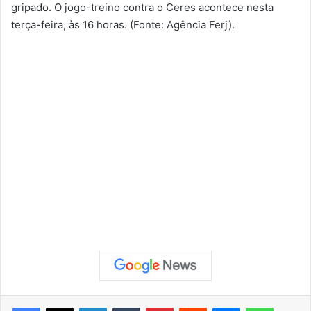
gripado. O jogo-treino contra o Ceres acontece nesta
terça-feira, às 16 horas. (Fonte: Agência Ferj).
Facebook
X
Linkedin
Tumblr
Pinterest
Reddit
Messenger
WhatsApp