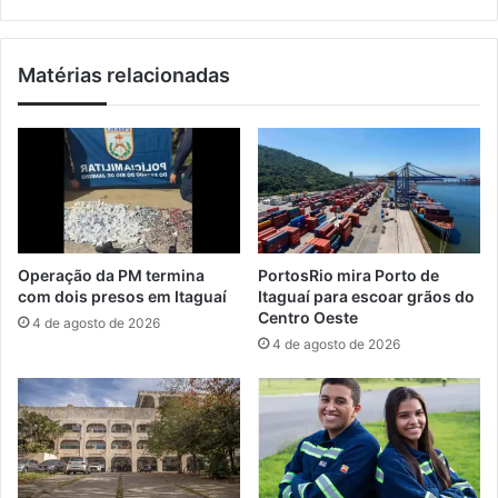
o
b
n
e
c
i
Matérias relacionadas
l
r
u
o
i
s
e
i
n
n
t
i
r
c
e
i
g
a
Operação da PM termina
PortosRio mira Porto de
a
O
com dois presos em Itaguaí
Itaguaí para escoar grãos do
d
p
Centro Oeste
4 de agosto de 2026
e
e
4 de agosto de 2026
m
r
u
a
n
ç
i
ã
ç
o
õ
V
e
e