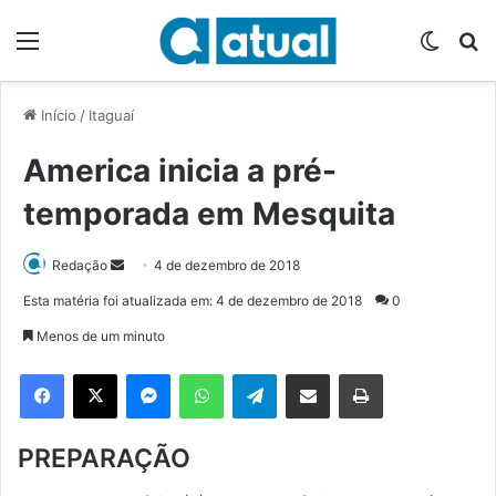
Menu
Switch
P
Início
/
Itaguaí
America inicia a pré-
temporada em Mesquita
Redação
M
4 de dezembro de 2018
a
Esta matéria foi atualizada em: 4 de dezembro de 2018
0
n
Menos de um minuto
d
e
Facebook
X
Messenger
WhatsApp
Telegram
Compartilhar via e-mail
Imprimir
u
m
PREPARAÇÃO
e
-