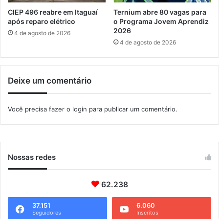
s
r
CIEP 496 reabre em Itaguaí
Ternium abre 80 vagas para
à
ã
após reparo elétrico
o Programa Jovem Aprendiz
P
2026
o
4 de agosto de 2026
M
2
4 de agosto de 2026
0
1
9
Deixe um comentário
Você precisa fazer o
login
para publicar um comentário.
Nossas redes
62.238
37.151
6.060
Seguidores
Inscritos