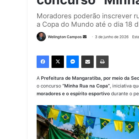
Moradores poderão inscrever ru
a Copa do Mundo até o dia 18 d
Welington Campos
M
3 de junho de 2026
Est
a
n
Facebook
X
Messenger
Compartilhar via e-mail
Imprimir
d
e
u
A
Prefeitura de Mangaratiba, por meio da Sec
m
o concurso
“Minha Rua na Copa”
, iniciativa 
e
moradores e o espírito esportivo
durante o p
-
m
a
i
l