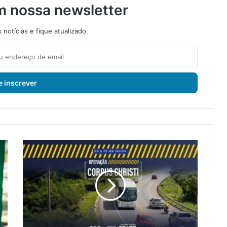
m nossa newsletter
notícias e fique atualizado
P
R
F
i
n
i
c
i