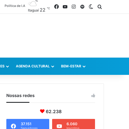
Política de I.A
Facebook
YouTube
Instagram
Spotify
Switch skin
Procurar po
℃
22
Itaguaí
ES
AGENDA CULTURAL
BEM-ESTAR
Nossas redes
62.238
37.151
6.060
Seguidores
Inscritos