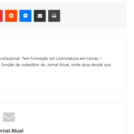
Pinterest
Reddit
Messenger
Compartilhar via e-mail
Imprimir
rofissional. Tem formação em Licenciatura em Letras –
 função de subeditor do Jornal Atual, onde atua desde sua
rnal Atual