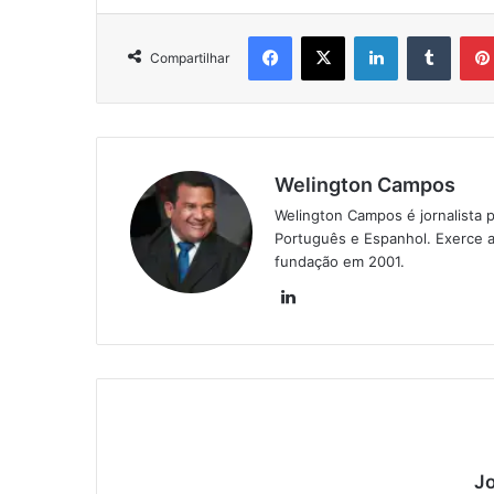
Facebook
X
Linkedin
Tumblr
Compartilhar
Welington Campos
Welington Campos é jornalista p
Português e Espanhol. Exerce a
fundação em 2001.
Lin
ke
din
Jo