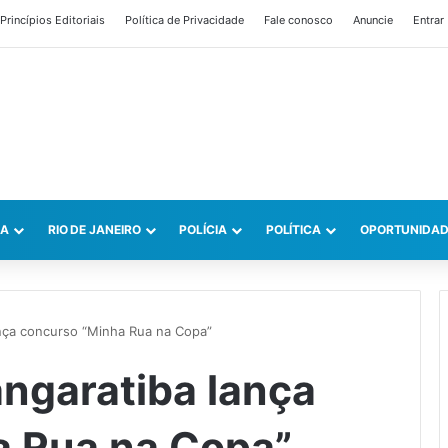
Princípios Editoriais
Política de Privacidade
Fale conosco
Anuncie
Entrar
CA
RIO DE JANEIRO
POLÍCIA
POLÍTICA
OPORTUNIDAD
ança concurso “Minha Rua na Copa”
angaratiba lança
a Rua na Copa”