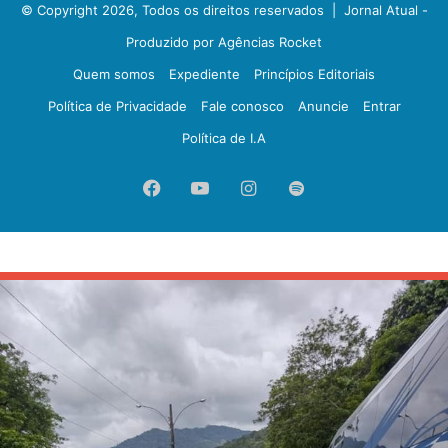
© Copyright 2026, Todos os direitos reservados |
Jornal Atual -
Produzido por Agências Rocket
Quem somos
Expediente
Princípios Editoriais
Política de Privacidade
Fale conosco
Anuncie
Entrar
Política de I.A
Facebook
YouTube
Instagram
Spotify