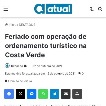
Menu
Switch
P
Início
/
DESTAQUE
Feriado com operação de
ordenamento turístico na
Costa Verde
Redação
M
12 de outubro de 2021
a
Esta matéria foi atualizada em: 12 de outubro de 2021
0
n
1 minuto de leitura
d
e
Facebook
X
Messenger
WhatsApp
Telegram
Compartilhar via e-mail
Imprimir
u
m
e