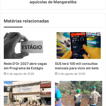
a
i
aquícolas de Mangaratiba
s
b
e
e
l
n
Matérias relacionadas
e
e
c
f
i
i
o
c
n
i
a
a
d
r
o
p
s
e
Rede D’Or 2027 abre vagas
SUS terá 100 mil consultas
p
s
em Programa de Estágio
mensais para vício em bets
a
c
4 de agosto de 2026
4 de agosto de 2026
r
a
a
d
o
o
R
r
i
e
o
s
+
e