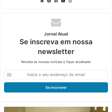
We
Fa
Lin
Yo
Ins
bsi
ce
ke
uT
tag
te
bo
din
ub
ra
ok
e
m
Jornal Atual
Se inscreva em nossa
newsletter
Receba as nossas notícias e fique atualizado
I
n
s
i
r
a
o
s
E