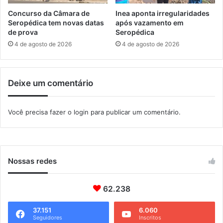
A
p
Concurso da Câmara de
Inea aponta irregularidades
l
r
Seropédica tem novas datas
após vazamento em
f
o
de prova
Seropédica
a
d
4 de agosto de 2026
4 de agosto de 2026
b
u
e
t
t
o
i
Deixe um comentário
r
z
e
a
s
Você precisa fazer o
login
para publicar um comentário.
d
a
o
q
u
í
c
Nossas redes
o
l
a
62.238
s
d
37.151
6.060
Seguidores
Inscritos
e