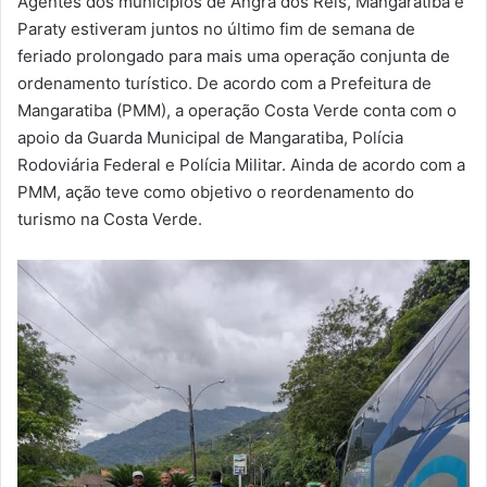
Agentes dos municípios de Angra dos Reis, Mangaratiba e
-
Paraty estiveram juntos no último fim de semana de
m
feriado prolongado para mais uma operação conjunta de
a
ordenamento turístico. De acordo com a Prefeitura de
i
Mangaratiba (PMM), a operação Costa Verde conta com o
l
apoio da Guarda Municipal de Mangaratiba, Polícia
Rodoviária Federal e Polícia Militar. Ainda de acordo com a
PMM, ação teve como objetivo o reordenamento do
turismo na Costa Verde.