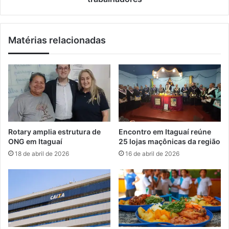
i
p
c
a
a
c
Matérias relacionadas
n
r
a
é
U
d
e
i
r
t
j
o
t
d
e
o
m
F
Rotary amplia estrutura de
Encontro em Itaguaí reúne
i
G
ONG em Itaguaí
25 lojas maçônicas da região
n
T
18 de abril de 2026
16 de abril de 2026
s
S
c
a
r
9
i
0
ç
m
õ
i
e
l