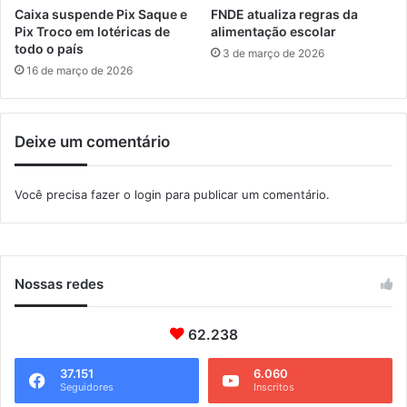
s
h
Caixa suspende Pix Saque e
FNDE atualiza regras da
a
õ
Pix Troco em lotéricas de
alimentação escolar
b
e
todo o país
3 de março de 2026
e
s
16 de março de 2026
r
d
t
e
a
t
s
Deixe um comentário
r
a
b
Você precisa fazer o
login
para publicar um comentário.
a
l
h
a
d
Nossas redes
o
r
e
62.238
s
37.151
6.060
Seguidores
Inscritos