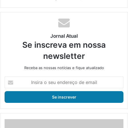
bsi
ce
ke
uT
tag
te
bo
din
ub
ra
ok
e
m
Jornal Atual
Se inscreva em nossa
newsletter
Receba as nossas notícias e fique atualizado
I
n
s
i
r
a
o
s
P
e
r