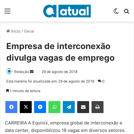
Menu
Switch
P
Início
/
Geral
Empresa de interconexão
divulga vagas de emprego
Redação
M
29 de agosto de 2018
a
Esta matéria foi atualizada em: 29 de agosto de 2018
0
n
1 minuto de leitura
d
e
Facebook
X
Messenger
WhatsApp
Telegram
Compartilhar via e-mail
Imprimir
u
m
e
CARREIRA A Equinix, empresa global de interconexão e
-
data center, disponibilizou 18 vagas em diversos setores.