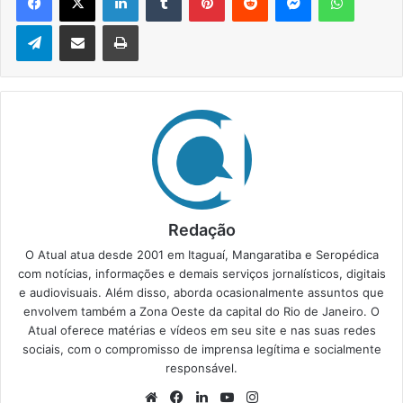
Telegram
Compartilhar via e-mail
Imprimir
Redação
O Atual atua desde 2001 em Itaguaí, Mangaratiba e Seropédica
com notícias, informações e demais serviços jornalísticos, digitais
e audiovisuais. Além disso, aborda ocasionalmente assuntos que
envolvem também a Zona Oeste da capital do Rio de Janeiro. O
Atual oferece matérias e vídeos em seu site e nas suas redes
sociais, com o compromisso de imprensa legítima e socialmente
responsável.
We
Fa
Lin
Yo
Ins