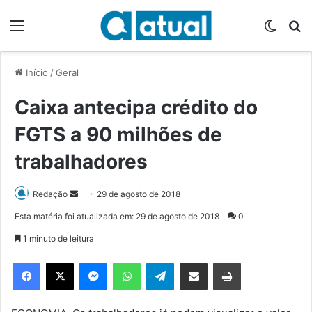
Menu
Switch
P
Início
/
Geral
Caixa antecipa crédito do
FGTS a 90 milhões de
trabalhadores
Redação
M
29 de agosto de 2018
a
Esta matéria foi atualizada em: 29 de agosto de 2018
0
n
1 minuto de leitura
d
e
Facebook
X
Messenger
WhatsApp
Telegram
Compartilhar via e-mail
Imprimir
u
m
e