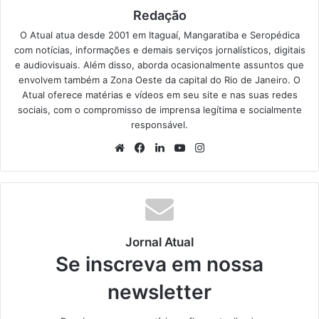
Redação
O Atual atua desde 2001 em Itaguaí, Mangaratiba e Seropédica
com notícias, informações e demais serviços jornalísticos, digitais
e audiovisuais. Além disso, aborda ocasionalmente assuntos que
envolvem também a Zona Oeste da capital do Rio de Janeiro. O
Atual oferece matérias e vídeos em seu site e nas suas redes
sociais, com o compromisso de imprensa legítima e socialmente
responsável.
We
Fa
Lin
Yo
Ins
bsi
ce
ke
uT
tag
te
bo
din
ub
ra
ok
e
m
Jornal Atual
Se inscreva em nossa
newsletter