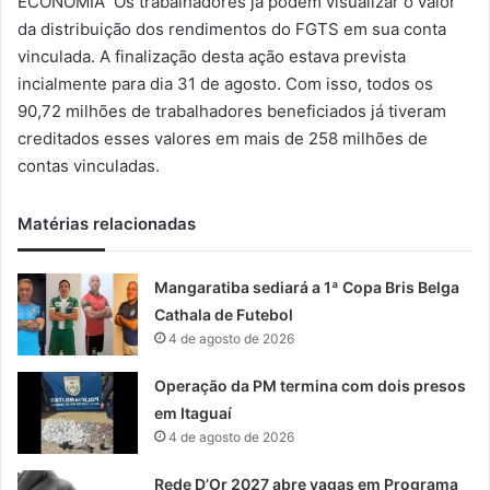
ECONOMIA Os trabalhadores já podem visualizar o valor
-
da distribuição dos rendimentos do FGTS em sua conta
m
vinculada. A finalização desta ação estava prevista
a
incialmente para dia 31 de agosto. Com isso, todos os
i
90,72 milhões de trabalhadores beneficiados já tiveram
l
creditados esses valores em mais de 258 milhões de
contas vinculadas.
Matérias relacionadas
Mangaratiba sediará a 1ª Copa Bris Belga
Cathala de Futebol
4 de agosto de 2026
Operação da PM termina com dois presos
em Itaguaí
4 de agosto de 2026
Rede D’Or 2027 abre vagas em Programa