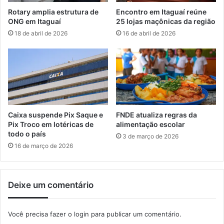
e
o
Rotary amplia estrutura de
Encontro em Itaguaí reúne
e
d
ONG em Itaguaí
25 lojas maçônicas da região
m
i
18 de abril de 2026
16 de abril de 2026
p
g
r
i
e
t
g
a
o
l
i
z
a
Caixa suspende Pix Saque e
FNDE atualiza regras da
d
Pix Troco em lotéricas de
alimentação escolar
o
todo o país
3 de março de 2026
s
16 de março de 2026
a
t
é
Deixe um comentário
o
f
i
Você precisa fazer o
login
para publicar um comentário.
m