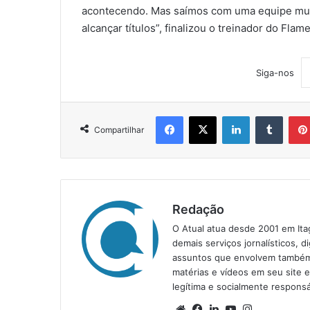
acontecendo. Mas saímos com uma equipe muit
alcançar títulos”, finalizou o treinador do Flame
Siga-nos
Facebook
X
Linkedin
Tumblr
Compartilhar
Redação
O Atual atua desde 2001 em Ita
demais serviços jornalísticos, d
assuntos que envolvem também a
matérias e vídeos em seu site 
legítima e socialmente responsá
We
Fa
Lin
Yo
Ins