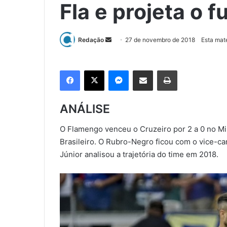
Fla e projeta o f
Redação
M
27 de novembro de 2018
Esta mat
a
n
Facebook
X
Messenger
Compartilhar via e-mail
Imprimir
d
e
u
ANÁLISE
m
e
O Flamengo venceu o Cruzeiro por 2 a 0 no M
-
Brasileiro. O Rubro-Negro ficou com o vice-ca
m
Júnior analisou a trajetória do time em 2018.
a
i
l