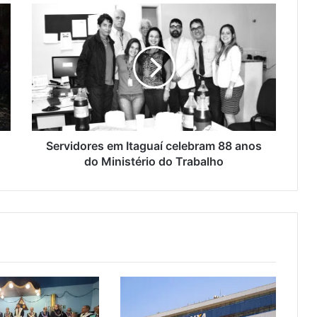
S
e
r
v
i
d
o
r
e
s
Servidores em Itaguaí celebram 88 anos
e
do Ministério do Trabalho
m
I
t
a
g
u
a
í
c
e