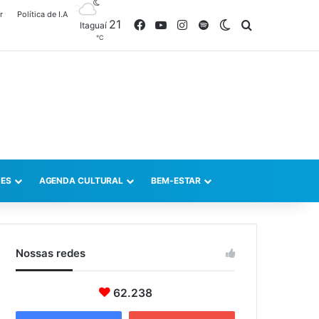
r
Política de I.A
21
Facebook
YouTube
Instagram
Spotify
Switch skin
Procurar po
Itaguaí
℃
ES
AGENDA CULTURAL
BEM-ESTAR
Nossas redes
62.238