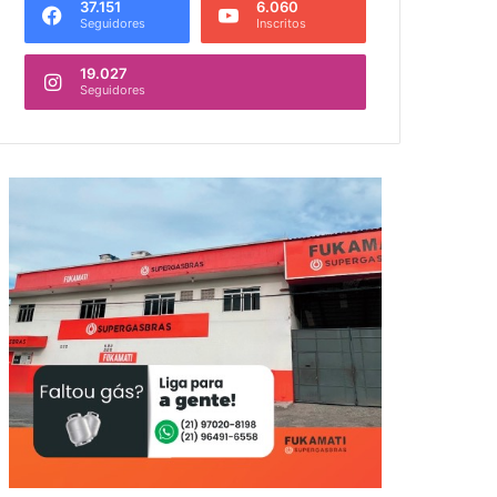
37.151
6.060
Seguidores
Inscritos
19.027
Seguidores