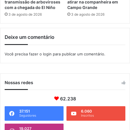
g
transmissão de arboviroses
atirar na companheira em
r
com a chegada do El Niño
Campo Grande
e
3 de agosto de 2026
3 de agosto de 2026
s
s
õ
Deixe um comentário
e
s
c
Você precisa fazer o
login
para publicar um comentário.
o
n
t
r
a
Nossas redes
m
é
62.238
d
i
c
37.151
6.060
Seguidores
Inscritos
o
s
19.027
n