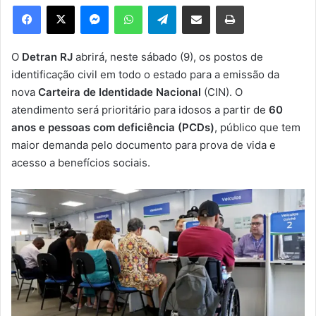
e
Facebook
X
Messenger
WhatsApp
Telegram
Compartilhar via e-mail
Imprimir
u
m
e
O
Detran RJ
abrirá, neste sábado (9), os postos de
-
identificação civil em todo o estado para a emissão da
m
nova
Carteira de Identidade Nacional
(CIN). O
a
atendimento será prioritário para idosos a partir de
60
i
anos e pessoas com deficiência (PCDs)
, público que tem
l
maior demanda pelo documento para prova de vida e
acesso a benefícios sociais.