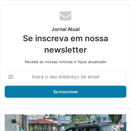
din
Jornal Atual
Se inscreva em nossa
newsletter
Receba as nossas notícias e fique atualizado
I
n
s
i
r
a
o
s
O
e
p
u
e