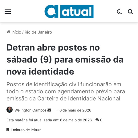
Menu
Switch
P
Início
/
Rio de Janeiro
Detran abre postos no
sábado (9) para emissão da
nova identidade
Postos de identificação civil funcionarão em
todo o estado com agendamento prévio para
emissão da Carteira de Identidade Nacional
Welington Campos
M
6 de maio de 2026
a
Esta matéria foi atualizada em: 6 de maio de 2026
0
n
1 minuto de leitura
d