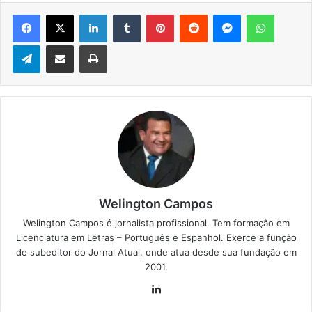
Facebook
X
Linkedin
Tumblr
Pinterest
Reddit
Messenger
WhatsApp
Telegram
Compartilhar via e-mail
Imprimir
Welington Campos
Welington Campos é jornalista profissional. Tem formação em
Licenciatura em Letras – Português e Espanhol. Exerce a função
de subeditor do Jornal Atual, onde atua desde sua fundação em
2001.
Lin
ke