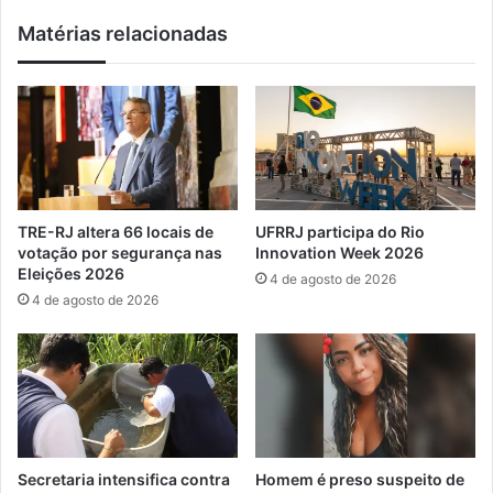
o
p
Matérias relacionadas
d
o
o
n
b
t
i
a
c
q
h
u
o
a
n
s
o
e
TRE-RJ altera 66 locais de
UFRRJ participa do Rio
R
m
votação por segurança nas
Innovation Week 2026
J
i
Eleições 2026
4 de agosto de 2026
l
4 de agosto de 2026
c
a
s
o
s
d
e
a
Secretaria intensifica contra
Homem é preso suspeito de