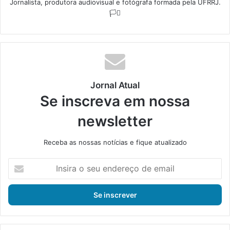
Jornalista, produtora audiovisual e fotógrafa formada pela UFRRJ.
🏳️‍⚧️
Jornal Atual
Se inscreva em nossa
newsletter
Receba as nossas notícias e fique atualizado
I
n
s
i
r
a
o