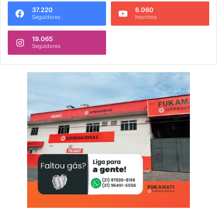
37.220
6.060
Seguidores
Inscritos
19.065
Seguidores