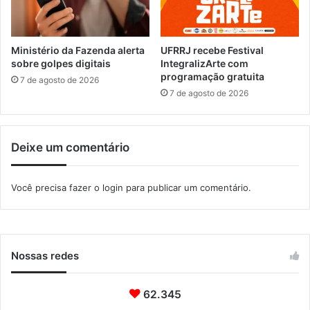
v
í
a
c
i
i
d
a
Ministério da Fazenda alerta
UFRRJ recebe Festival
e
sobre golpes digitais
IntegralizArte com
M
programação gratuita
n
i
7 de agosto de 2026
t
l
7 de agosto de 2026
i
i
d
t
a
a
Deixe um comentário
d
r
e
Você precisa fazer o
login
para publicar um comentário.
Nossas redes
62.345