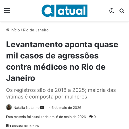
Menu
Switch
P
Início
/
Rio de Janeiro
Levantamento aponta quase
mil casos de agressões
contra médicos no Rio de
Janeiro
Os registros são de 2018 a 2025; maioria das
vítimas é composta por mulheres
Natalia Natalino
M
6 de maio de 2026
a
Esta matéria foi atualizada em: 6 de maio de 2026
0
n
1 minuto de leitura
d