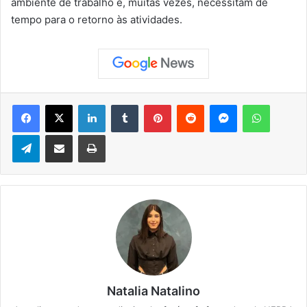
ambiente de trabalho e, muitas vezes, necessitam de
tempo para o retorno às atividades.
Facebook
X
Linkedin
Tumblr
Pinterest
Reddit
Messenger
WhatsApp
Telegram
Compartilhar via e-mail
Imprimir
Natalia Natalino