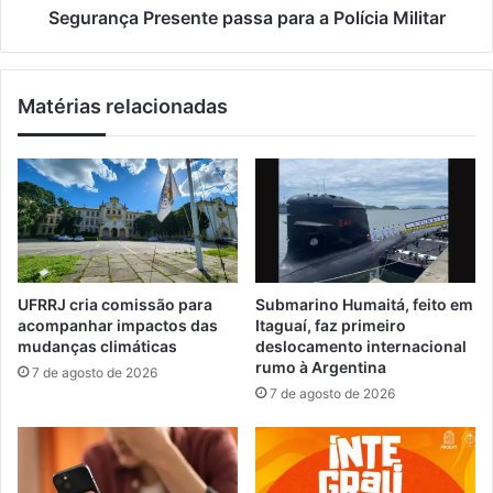
a
P
Segurança Presente passa para a Polícia Militar
d
r
o
e
(
s
Matérias relacionadas
9
e
)
n
p
t
a
e
r
p
a
a
e
s
m
s
i
a
UFRRJ cria comissão para
Submarino Humaitá, feito em
s
p
acompanhar impactos das
Itaguaí, faz primeiro
s
a
mudanças climáticas
deslocamento internacional
ã
r
rumo à Argentina
7 de agosto de 2026
o
a
7 de agosto de 2026
d
a
a
P
n
o
o
l