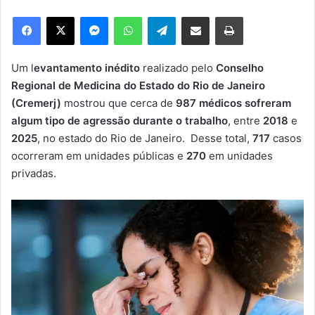
e
Facebook
X
Messenger
WhatsApp
Telegram
Compartilhar via e-mail
Imprimir
u
m
e
Um l
evantamento inédito
realizado pelo
Conselho
-
Regional de Medicina do Estado do Rio de Janeiro
m
(Cremerj)
mostrou que cerca de
987 médicos sofreram
a
algum tipo de agressão durante o trabalho
, entre
2018
e
i
2025
, no estado do Rio de Janeiro. Desse total,
717
casos
l
ocorreram em unidades públicas e
270
em unidades
privadas.