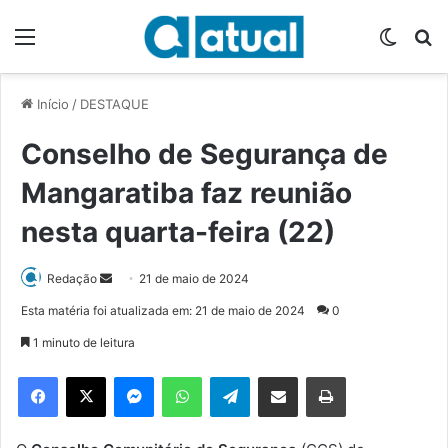
Menu
Switch
P
Início
/
DESTAQUE
Conselho de Segurança de
Mangaratiba faz reunião
nesta quarta-feira (22)
Redação
M
21 de maio de 2024
a
Esta matéria foi atualizada em: 21 de maio de 2024
0
n
1 minuto de leitura
d
e
Facebook
X
Messenger
WhatsApp
Telegram
Compartilhar via e-mail
Imprimir
u
m
e