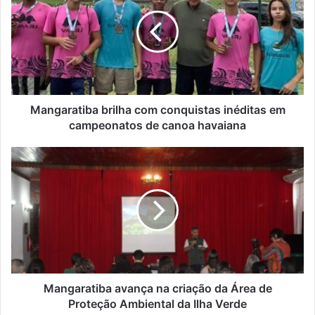
u
n
e
g
n
a
d
r
e
a
r
t
e
i
ç
b
Mangaratiba brilha com conquistas inéditas em
o
a
campeonatos de canoa havaiana
d
b
e
r
M
e
i
a
m
l
n
a
h
g
i
a
a
l
c
r
o
a
m
t
c
i
o
b
Mangaratiba avança na criação da Área de
n
a
Proteção Ambiental da Ilha Verde
q