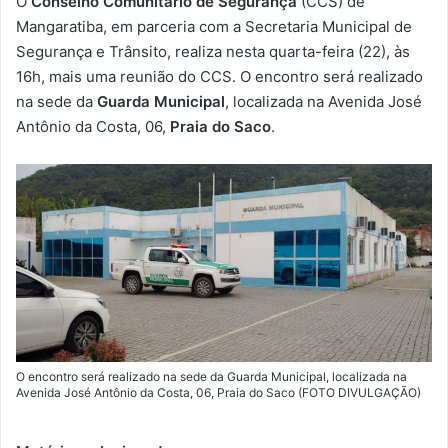
O
Conselho Comunitário de Segurança
(CCS) de
-
Mangaratiba, em parceria com a Secretaria Municipal de
m
Segurança e Trânsito, realiza nesta quarta-feira (22), às
a
16h, mais uma reunião do CCS. O encontro será realizado
i
na sede da
Guarda Municipal
, localizada na Avenida José
l
Antônio da Costa, 06,
Praia do Saco
.
O encontro será realizado na sede da Guarda Municipal, localizada na
Avenida José Antônio da Costa, 06, Praia do Saco (FOTO DIVULGAÇÃO)