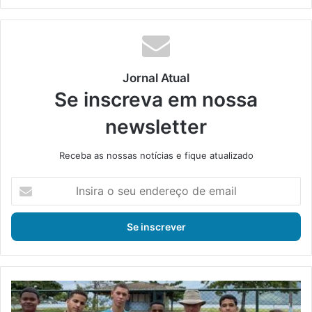
bsi
ce
ke
uT
tag
te
bo
din
ub
ra
ok
e
m
Jornal Atual
Se inscreva em nossa
newsletter
Receba as nossas notícias e fique atualizado
I
n
s
i
r
a
o
s
M
e
a