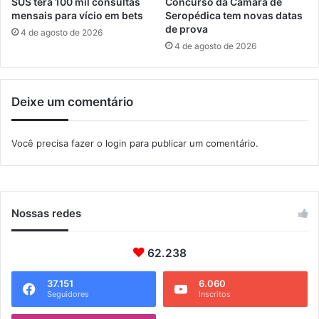
SUS terá 100 mil consultas
Concurso da Câmara de
o
e
mensais para vício em bets
Seropédica tem novas datas
n
P
de prova
4 de agosto de 2026
a
r
4 de agosto de 2026
t
o
o
t
s
e
d
Deixe um comentário
ç
e
ã
c
o
Você precisa fazer o
login
para publicar um comentário.
a
A
n
m
o
b
a
i
h
e
Nossas redes
a
n
v
t
a
a
62.238
i
l
a
d
37.151
6.060
n
Seguidores
Inscritos
a
a
I