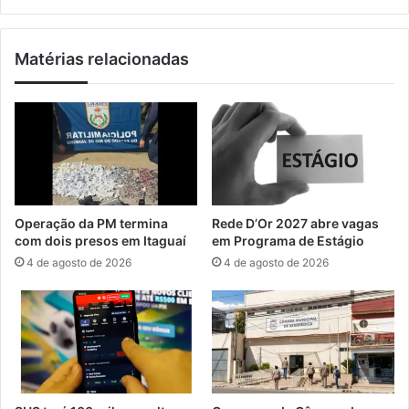
a
u
v
i
a
Matérias relacionadas
s
n
t
ç
a
a
s
n
i
a
n
c
é
r
d
i
i
a
Operação da PM termina
Rede D’Or 2027 abre vagas
t
ç
com dois presos em Itaguaí
em Programa de Estágio
a
ã
4 de agosto de 2026
4 de agosto de 2026
s
o
e
d
m
a
c
Á
a
r
m
e
p
a
e
d