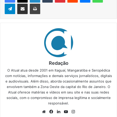
Telegram
Compartilhar via e-mail
Imprimir
Redação
O Atual atua desde 2001 em Itaguaí, Mangaratiba e Seropédica
com notícias, informações e demais serviços jornalísticos, digitais
e audiovisuais. Além disso, aborda ocasionalmente assuntos que
envolvem também a Zona Oeste da capital do Rio de Janeiro. O
Atual oferece matérias e vídeos em seu site e nas suas redes
sociais, com o compromisso de imprensa legítima e socialmente
responsável.
We
Fa
Lin
Yo
Ins