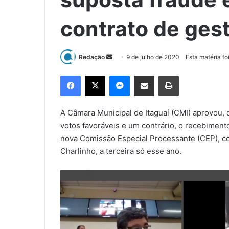
contrato de ges
Redação
M
9 de julho de 2020
Esta matéria fo
a
Facebook
X
Messenger
Compartilhar via e-mail
Imprimir
n
d
e
A Câmara Municipal de Itaguaí (CMI) aprovou, d
u
votos favoráveis e um contrário, o recebimen
m
nova Comissão Especial Processante (CEP), con
e
Charlinho, a terceira só esse ano.
-
m
a
i
l