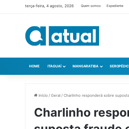
terça-feira, 4 agosto, 2026
Quem somos
Expediente
HOME
ITAGUAÍ
MANGARATIBA
SEROPÉDI
Início
/
Geral
/
Charlinho responderá sobre suposta
Charlinho respo
suposta fraude e