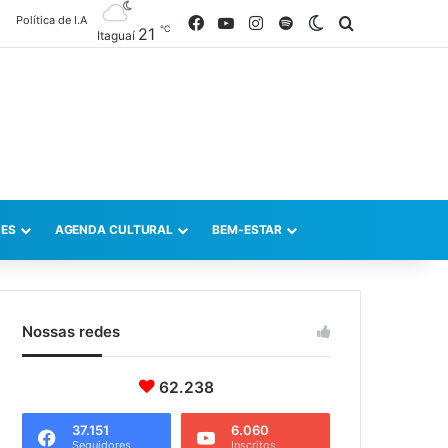
Política de I.A
Facebook
YouTube
Instagram
Spotify
Switch skin
Procurar po
℃
21
Itaguaí
ES
AGENDA CULTURAL
BEM-ESTAR
Nossas redes
62.238
37.151
6.060
Seguidores
Inscritos