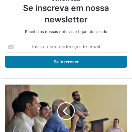
Se inscreva em nossa
newsletter
Receba as nossas notícias e fique atualizado
I
n
s
i
r
a
o
s
U
e
F
u
R
e
R
n
J
d
d
e
á
r
i