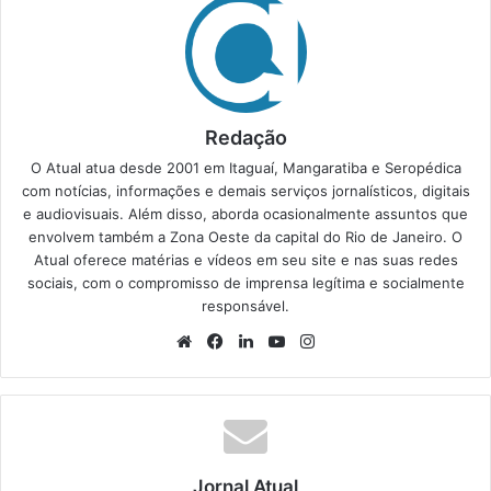
Redação
O Atual atua desde 2001 em Itaguaí, Mangaratiba e Seropédica
com notícias, informações e demais serviços jornalísticos, digitais
e audiovisuais. Além disso, aborda ocasionalmente assuntos que
envolvem também a Zona Oeste da capital do Rio de Janeiro. O
Atual oferece matérias e vídeos em seu site e nas suas redes
sociais, com o compromisso de imprensa legítima e socialmente
responsável.
We
Fa
Lin
Yo
Ins
bsi
ce
ke
uT
tag
te
bo
din
ub
ra
ok
e
m
Jornal Atual