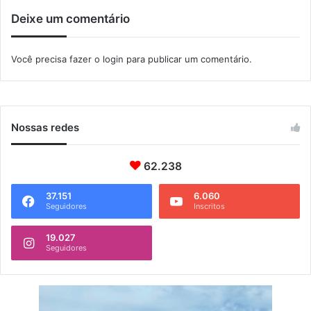
i
Deixe um comentário
p
a
d
Você precisa fazer o
login
para publicar um comentário.
e
o
f
i
c
Nossas redes
i
n
a
62.238
d
e
37.151
6.060
Seguidores
Inscritos
m
í
d
19.027
Seguidores
i
a
s
d
i