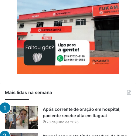
g
i
t
a
i
s
Mais lidas na semana
Após corrente de oração em hospital,
paciente recebe alta em Itaguaí
28 de julho de 2026