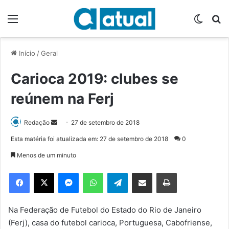
Menu
Switch
P
Início
/
Geral
Carioca 2019: clubes se
reúnem na Ferj
Redação
M
27 de setembro de 2018
a
Esta matéria foi atualizada em: 27 de setembro de 2018
0
n
Menos de um minuto
d
e
Facebook
X
Messenger
WhatsApp
Telegram
Compartilhar via e-mail
Imprimir
u
m
e
Na Federação de Futebol do Estado do Rio de Janeiro
-
(Ferj), casa do futebol carioca, Portuguesa, Cabofriense,