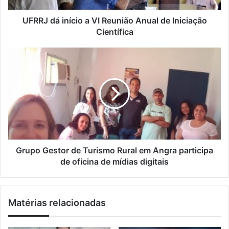
e
n
ç
í
UFRRJ dá início a VI Reunião Anual de Iniciação
o
c
Científica
d
i
e
o
G
e
a
r
m
V
u
a
I
p
i
R
o
l
e
G
u
e
n
s
i
t
ã
o
Grupo Gestor de Turismo Rural em Angra participa
o
r
de oficina de mídias digitais
A
d
n
e
u
T
Matérias relacionadas
a
u
l
r
d
i