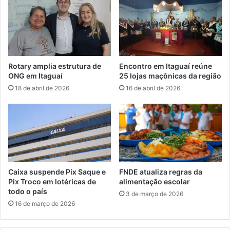
e
s
I
m
n
o
i
R
c
u
i
r
Rotary amplia estrutura de
Encontro em Itaguaí reúne
a
a
ONG em Itaguaí
25 lojas maçônicas da região
ç
l
18 de abril de 2026
16 de abril de 2026
ã
e
o
m
C
A
i
n
e
g
n
r
t
a
í
p
Caixa suspende Pix Saque e
FNDE atualiza regras da
f
a
Pix Troco em lotéricas de
alimentação escolar
i
r
todo o país
3 de março de 2026
c
t
16 de março de 2026
a
i
c