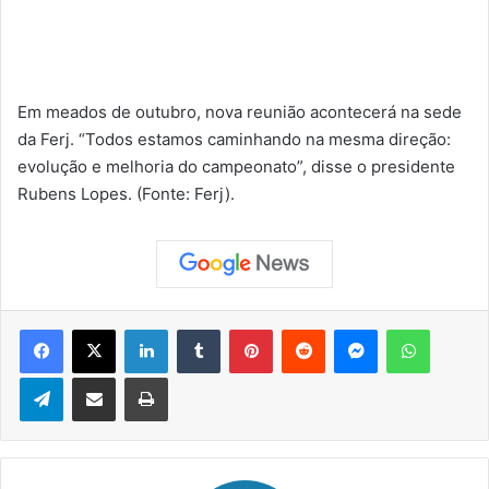
Em meados de outubro, nova reunião acontecerá na sede
da Ferj. “Todos estamos caminhando na mesma direção:
evolução e melhoria do campeonato”, disse o presidente
Rubens Lopes. (Fonte: Ferj).
Facebook
X
Linkedin
Tumblr
Pinterest
Reddit
Messenger
WhatsApp
Telegram
Compartilhar via e-mail
Imprimir