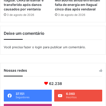
Itaguaí: CRAS Brisamar é
Moradores ainda enfrentam
d
transferido após danos
falta de energia em Itaguaí
a
causados por ventania
cinco dias após vendaval
c
3 de agosto de 2026
3 de agosto de 2026
o
n
f
Deixe um comentário
i
a
n
Você precisa fazer o
login
para publicar um comentário.
ç
a
Nossas redes
62.238
37.151
6.060
Seguidores
Inscritos