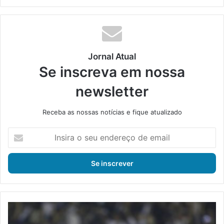
bsi
ce
ke
uT
tag
te
bo
din
ub
ra
ok
e
m
Jornal Atual
Se inscreva em nossa
newsletter
Receba as nossas notícias e fique atualizado
I
n
s
i
r
a
o
s
P
e
i