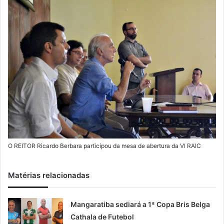
m
a
i
l
O REITOR Ricardo Berbara participou da mesa de abertura da VI RAIC
Matérias relacionadas
Mangaratiba sediará a 1ª Copa Bris Belga
Cathala de Futebol