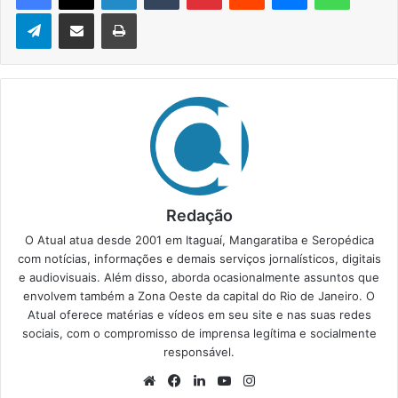
Telegram
Compartilhar via e-mail
Imprimir
Redação
O Atual atua desde 2001 em Itaguaí, Mangaratiba e Seropédica
com notícias, informações e demais serviços jornalísticos, digitais
e audiovisuais. Além disso, aborda ocasionalmente assuntos que
envolvem também a Zona Oeste da capital do Rio de Janeiro. O
Atual oferece matérias e vídeos em seu site e nas suas redes
sociais, com o compromisso de imprensa legítima e socialmente
responsável.
We
Fa
Lin
Yo
Ins