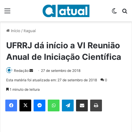
Menu
Switch
P
Início
/
Itaguaí
UFRRJ dá início a VI Reunião
Anual de Iniciação Científica
Redação
M
27 de setembro de 2018
a
Esta matéria foi atualizada em: 27 de setembro de 2018
0
n
1 minuto de leitura
d
e
Facebook
X
Messenger
WhatsApp
Telegram
Compartilhar via e-mail
Imprimir
u
m
e
-