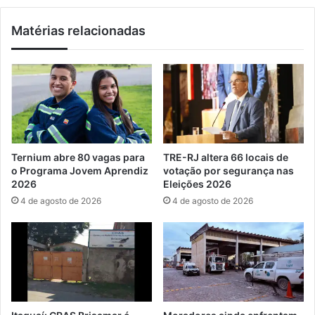
i
:
m
c
Matérias relacionadas
p
l
o
u
r
b
t
e
a
s
n
s
t
e
e
r
p
e
Ternium abre 80 vagas para
TRE-RJ altera 66 locais de
a
ú
o Programa Jovem Aprendiz
votação por segurança nas
r
n
2026
Eleições 2026
a
e
4 de agosto de 2026
4 de agosto de 2026
o
m
a
n
u
a
m
F
e
e
n
r
t
j
o