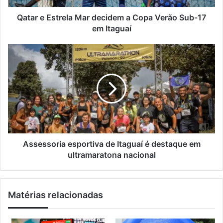
e
t
ç
r
Qatar e Estrela Mar decidem a Copa Verão Sub-17
o
e
em Itaguaí
d
l
e
a
A
e
M
s
m
a
s
a
r
e
i
d
s
l
e
s
c
o
i
r
d
i
e
a
Assessoria esportiva de Itaguaí é destaque em
m
e
ultramaratona nacional
a
s
C
p
o
o
Matérias relacionadas
p
r
a
t
V
i