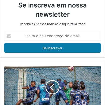
Se inscreva em nossa
newsletter
Receba as nossas notícias e fique atualizado
I
n
s
i
r
a
o
s
Q
e
a
u
t
e
a
n
r
d
e
e
E
r
s