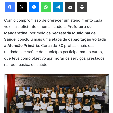
e
Facebook
X
Messenger
WhatsApp
Telegram
Compartilhar via e-mail
Imprimir
u
m
e
Com o compromisso de oferecer um atendimento cada
-
vez mais eficiente e humanizado, a
Prefeitura de
m
Mangaratiba
, por meio da
Secretaria Municipal de
a
Saúde
, concluiu mais uma etapa de
capacitação voltada
i
à Atenção Primária
. Cerca de 30 profissionais das
l
unidades de saúde do município participaram do curso,
que teve como objetivo aprimorar os serviços prestados
na rede básica de saúde.