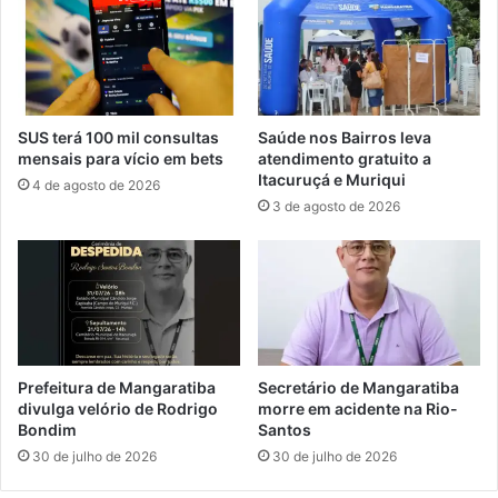
e
v
r
a
ã
d
o
e
S
I
u
t
SUS terá 100 mil consultas
Saúde nos Bairros leva
b
a
mensais para vício em bets
atendimento gratuito a
-
g
Itacuruçá e Muriqui
4 de agosto de 2026
1
u
3 de agosto de 2026
7
a
e
í
m
é
I
d
t
e
a
s
g
t
u
a
Prefeitura de Mangaratiba
Secretário de Mangaratiba
a
q
divulga velório de Rodrigo
morre em acidente na Rio-
í
u
Bondim
Santos
e
30 de julho de 2026
30 de julho de 2026
e