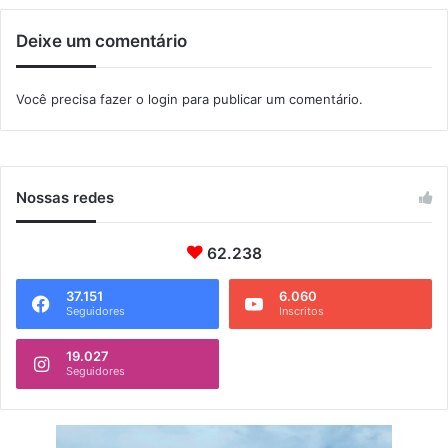
m
u
Deixe um comentário
l
t
r
Você precisa fazer o
login
para publicar um comentário.
a
m
a
r
a
Nossas redes
t
o
62.238
n
a
n
37.151
6.060
Seguidores
Inscritos
a
c
19.027
i
Seguidores
o
n
a
l