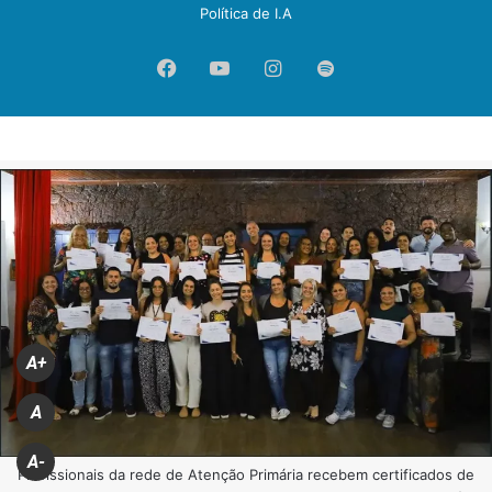
Política de I.A
Facebook
YouTube
Instagram
Spotify
A+
A
A-
Profissionais da rede de Atenção Primária recebem certificados de