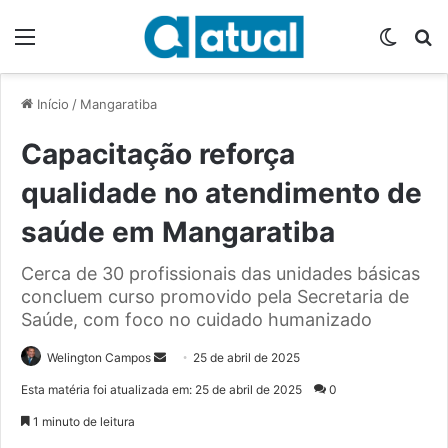
Menu
Switch
P
Início
/
Mangaratiba
Capacitação reforça
qualidade no atendimento de
saúde em Mangaratiba
Cerca de 30 profissionais das unidades básicas
concluem curso promovido pela Secretaria de
Saúde, com foco no cuidado humanizado
Welington Campos
M
25 de abril de 2025
a
Esta matéria foi atualizada em: 25 de abril de 2025
0
n
1 minuto de leitura
d