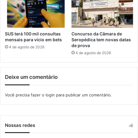
i
á
n
e
s
t
SUS terá 100 mil consultas
Concurso da Câmara de
e
mensais para vício em bets
Seropédica tem novas datas
s
de prova
4 de agosto de 2026
á
4 de agosto de 2026
b
a
d
Deixe um comentário
o
(
2
Você precisa fazer o
login
para publicar um comentário.
7
)
e
m
t
Nossas redes
o
d