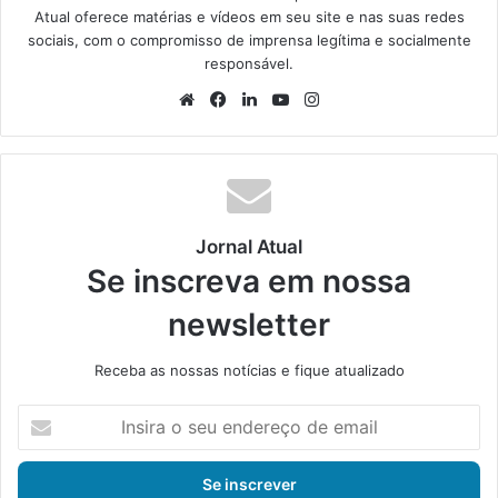
Atual oferece matérias e vídeos em seu site e nas suas redes
sociais, com o compromisso de imprensa legítima e socialmente
responsável.
We
Fa
Lin
Yo
Ins
bsi
ce
ke
uT
tag
te
bo
din
ub
ra
ok
e
m
Jornal Atual
Se inscreva em nossa
newsletter
Receba as nossas notícias e fique atualizado
I
n
s
i