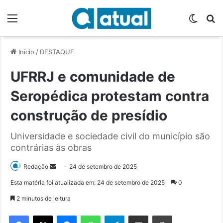
Menu
Switch
P
Início
/
DESTAQUE
UFRRJ e comunidade de
Seropédica protestam contra
construção de presídio
Universidade e sociedade civil do município são
contrárias às obras
Redação
M
24 de setembro de 2025
a
Esta matéria foi atualizada em: 24 de setembro de 2025
0
n
2 minutos de leitura
d
e
Facebook
X
Messenger
WhatsApp
Telegram
Compartilhar via e-mail
Imprimir