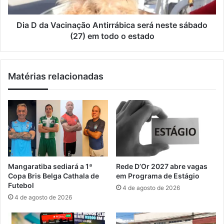
g
a
a
c
a
i
Dia D da Vacinação Antirrábica será neste sábado
C
n
(27) em todo o estado
a
a
c
ç
h
ã
Matérias relacionadas
o
o
e
A
i
n
r
t
a
i
I
r
I
r
e
á
m
b
Mangaratiba sediará a 1ª
Rede D’Or 2027 abre vagas
M
i
Copa Bris Belga Cathala de
em Programa de Estágio
u
c
Futebol
4 de agosto de 2026
r
a
4 de agosto de 2026
i
s
q
e
u
r