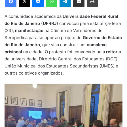
u
m
e
A comunidade acadêmica da
Universidade Federal Rural
-
do Rio de Janeiro (UFRRJ)
convocou para esta terça-feira
m
(23),
manifestação
na Câmara de Vereadores de
a
Seropédica para se opor ao projeto do
Governo do Estado
i
do Rio de Janeiro
, que visa construir um
complexo
l
prisional
na cidade. O protesto foi convocado pela
reitoria
da universidade, Diretório Central dos Estudantes (DCE),
União Municipal dos Estudantes Secundaristas (UMES) e
outros coletivos organizados.