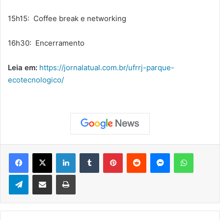
15h15: Coffee break e networking
16h30: Encerramento
Leia em:
https://jornalatual.com.br/ufrrj-parque-
ecotecnologico/
Facebook
X
Linkedin
Tumblr
Pinterest
Reddit
Messenger
WhatsApp
Telegram
Compartilhar via e-mail
Imprimir