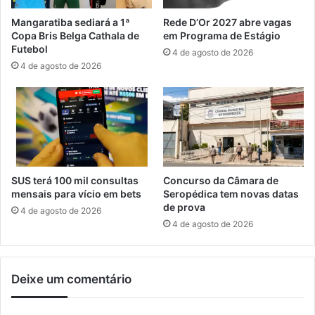
l
a
Mangaratiba sediará a 1ª
Rede D’Or 2027 abre vagas
a
p
Copa Bris Belga Cathala de
em Programa de Estágio
e
a
Futebol
4 de agosto de 2026
m
r
4 de agosto de 2026
C
a
h
g
a
a
p
r
e
a
r
n
ó
t
i
SUS terá 100 mil consultas
Concurso da Câmara de
r
mensais para vício em bets
Seropédica tem novas datas
f
de prova
4 de agosto de 2026
l
4 de agosto de 2026
o
r
a
Deixe um comentário
d
a
i