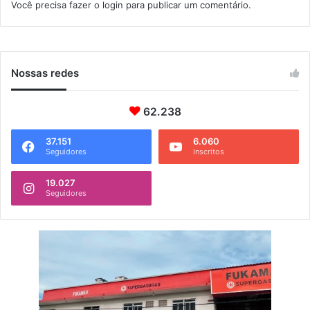
Você precisa fazer o
login
para publicar um comentário.
n
t
e
n
s
Nossas redes
a
n
62.238
o
i
n
37.151
6.060
Seguidores
Inscritos
v
e
19.027
r
Seguidores
n
o