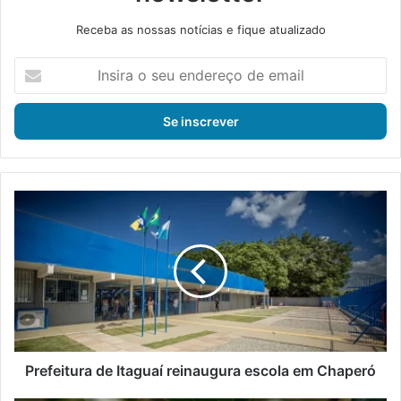
Receba as nossas notícias e fique atualizado
I
n
s
i
r
a
o
s
P
e
r
u
e
e
f
n
e
d
i
e
t
r
u
e
r
ç
a
Prefeitura de Itaguaí reinaugura escola em Chaperó
o
d