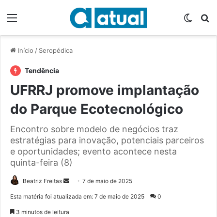
Menu
Switch
P
Início
/
Seropédica
Tendência
UFRRJ promove implantação
do Parque Ecotecnológico
Encontro sobre modelo de negócios traz
estratégias para inovação, potenciais parceiros
e oportunidades; evento acontece nesta
quinta-feira (8)
Beatriz Freitas
M
7 de maio de 2025
a
Esta matéria foi atualizada em: 7 de maio de 2025
0
n
3 minutos de leitura
d