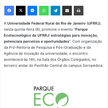
e
Facebook
X
Messenger
WhatsApp
Telegram
Compartilhar via e-mail
Imprimir
u
m
e
A
Universidade Federal Rural do Rio de Janeiro
(
UFRRJ
),
-
nesta quinta-feira (8), promove o evento “
Parque
m
Ecotecnológico da UFRRJ: estratégias para inovação,
a
potenciais parceiros e oportunidades
”. Com organização
i
da Pró-Reitoria de Pesquisa e Pós-Graduação e da
l
Agência de Inovação da universidade, o encontro
acontecerá às 14h, na Sala dos Órgãos Colegiados, no
terceiro andar do Pavilhão Central do campus Seropédica.