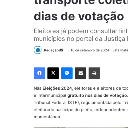
dias de votação
Eleitores já podem consultar li
municípios no portal da Justiça 
Redação
M
16 de setembro de 2024
Esta maté
a
n
Facebook
X
Messenger
Compartilhar via e-mail
Imprimir
d
e
u
Nas
Eleições 2024
, eleitoras e eleitores de 
m
e intermunicipal
gratuito nos dias de votação
e
Tribunal Federal (STF), regulamentada pelo Tri
-
eleitorado participe do pleito, independente
m
momentânea.
a
i