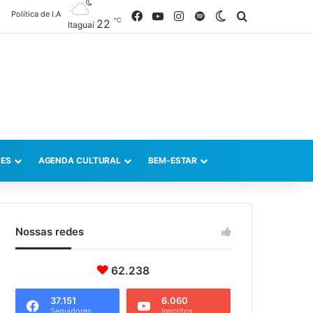
Política de I.A
Facebook
YouTube
Instagram
Spotify
Switch skin
Procurar po
℃
22
Itaguaí
ES
AGENDA CULTURAL
BEM-ESTAR
Nossas redes
62.238
37.151
6.060
Seguidores
Inscritos