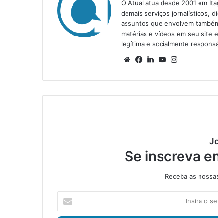
O Atual atua desde 2001 em Ita
demais serviços jornalísticos, d
assuntos que envolvem também a
matérias e vídeos em seu site 
legítima e socialmente responsá
We
Fa
Lin
Yo
Ins
bsi
ce
ke
uT
tag
te
bo
din
ub
ra
ok
e
m
Jo
Se inscreva e
Receba as nossas 
I
n
s