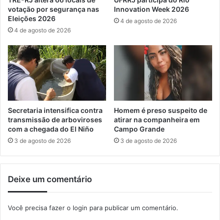
o
votação por segurança nas
Innovation Week 2026
D
Eleições 2026
4 de agosto de 2026
i
4 de agosto de 2026
a
d
a
s
C
r
i
a
Secretaria intensifica contra
Homem é preso suspeito de
n
transmissão de arboviroses
atirar na companheira em
ç
com a chegada do El Niño
Campo Grande
a
3 de agosto de 2026
3 de agosto de 2026
s
e
m
Deixe um comentário
I
t
a
Você precisa fazer o
login
para publicar um comentário.
g