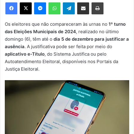
e
Facebook
X
Messenger
WhatsApp
Telegram
Compartilhar via e-mail
Imprimir
u
m
e
Os eleitores que não compareceram às urnas no
1º turno
-
das Eleições Municipais de 2024
, realizado no último
m
domingo (6), têm até o
dia 5 de dezembro para justificar a
a
ausência
. A justificativa pode ser feita por meio do
i
aplicativo e-Título
, do Sistema Justifica ou pelo
l
Autoatendimento Eleitoral, disponíveis nos Portais da
Justiça Eleitoral.