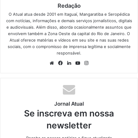
Redação
O Atual atua desde 2001 em Itaguaí, Mangaratiba e Seropédica
com notícias, informações e demais serviços jornalísticos, digitais
e audiovisuais. Além disso, aborda ocasionalmente assuntos que
envolvem também a Zona Oeste da capital do Rio de Janeiro. O
Atual oferece matérias e vídeos em seu site e nas suas redes
sociais, com o compromisso de imprensa legítima e socialmente
responsável.
We
Fa
Lin
Yo
Ins
bsi
ce
ke
uT
tag
te
bo
din
ub
ra
ok
e
m
Jornal Atual
Se inscreva em nossa
newsletter