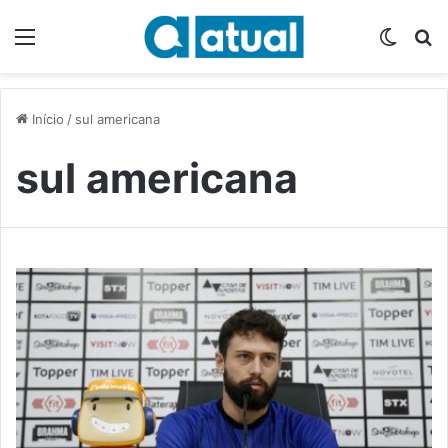
Menu
Switch
P
Início
/
sul americana
sul americana