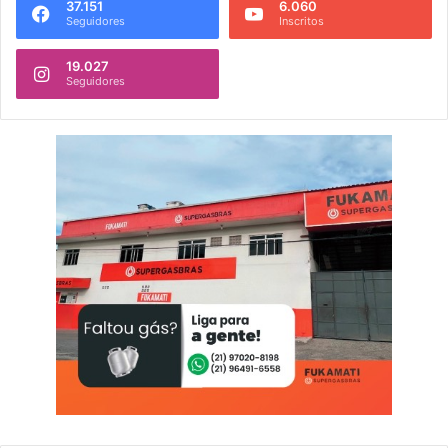
37.151
6.060
Seguidores
Inscritos
19.027
Seguidores