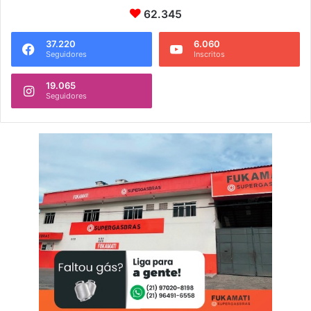
62.345
37.220
6.060
Seguidores
Inscritos
19.065
Seguidores