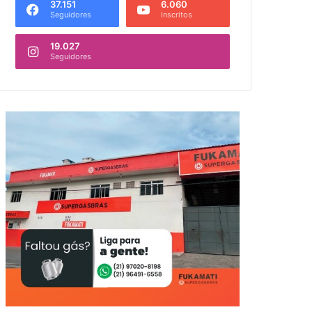
37.151
6.060
Seguidores
Inscritos
19.027
Seguidores