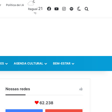
r
Política de I.A
21
Facebook
YouTube
Instagram
Spotify
Switch skin
Procurar po
Itaguaí
℃
ES
AGENDA CULTURAL
BEM-ESTAR
Nossas redes
62.238