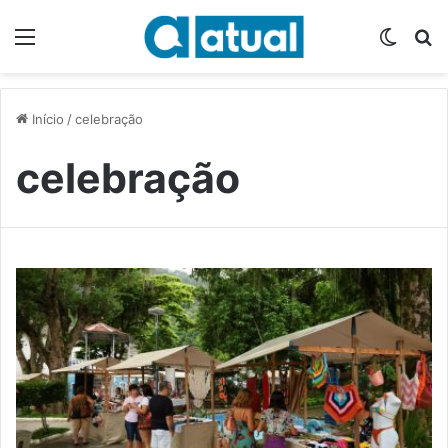
Menu
Switch
P
Início
/
celebração
celebração