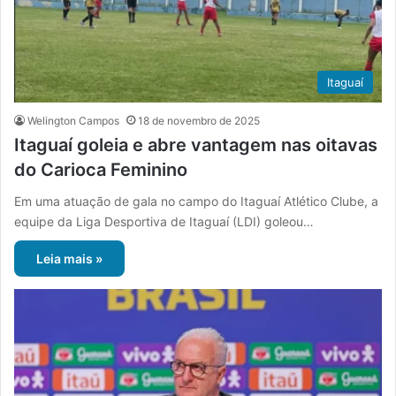
Itaguaí
Welington Campos
18 de novembro de 2025
Itaguaí goleia e abre vantagem nas oitavas
do Carioca Feminino
Em uma atuação de gala no campo do Itaguaí Atlético Clube, a
equipe da Liga Desportiva de Itaguaí (LDI) goleou…
Leia mais »